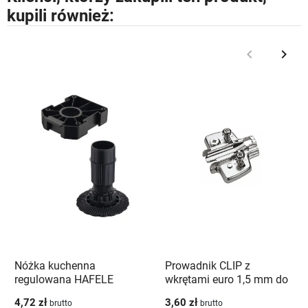
kupili również:
keyboard_arrow_left
keyboard_arrow_right
Poprzedni
Nast
Nóżka kuchenna
Prowadnik CLIP z
regulowana HAFELE
wkrętami euro 1,5 mm do
AXILO H-80 + płytka
zawiasów Hettich Sensys,
4,72 zł
3,60 zł
brutto
brutto
mocująca
Novisys i Intermat