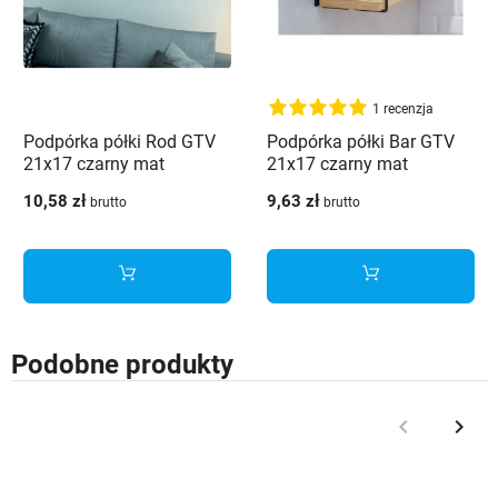
1 recenzja
Podpórka półki Rod GTV
Podpórka półki Bar GTV
21x17 czarny mat
21x17 czarny mat
10,58 zł
9,63 zł
brutto
brutto
Podobne produkty
keyboard_arrow_left
keyboard_arrow_right
Poprzedni
Nast