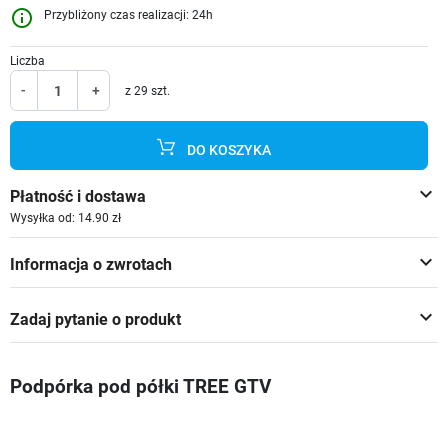
info_outline
Przybliżony czas realizacji: 24h
Liczba
-
+
z 29 szt.
DO KOSZYKA
keyboard_arrow_down
Płatność i dostawa
Wysyłka od: 14.90 zł
keyboard_arrow_down
Informacja o zwrotach
keyboard_arrow_down
Zadaj pytanie o produkt
Podpórka pod półki TREE GTV