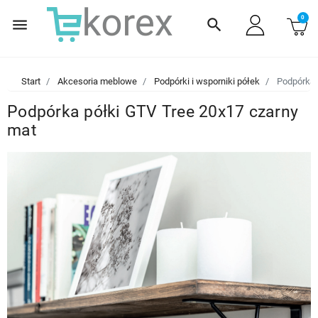
0
menu
search
Start
Akcesoria meblowe
Podpórki i wsporniki półek
Podpórka 
Podpórka półki GTV Tree 20x17 czarny
mat