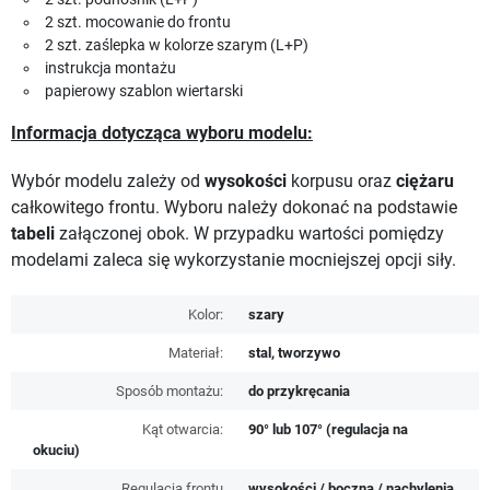
2 szt. mocowanie do frontu
2 szt. zaślepka w kolorze szarym (L+P)
instrukcja montażu
papierowy szablon wiertarski
Informacja dotycząca wyboru modelu:
Wybór modelu zależy od
wysokości
korpusu oraz
ciężaru
całkowitego frontu. Wyboru należy dokonać na podstawie
tabeli
załączonej obok. W przypadku wartości pomiędzy
modelami zaleca się wykorzystanie mocniejszej opcji siły.
Kolor:
szary
Materiał:
stal, tworzywo
Sposób montażu:
do przykręcania
Kąt otwarcia:
90° lub 107° (regulacja na
okuciu)
Regulacja frontu
wysokości / boczna / nachylenia