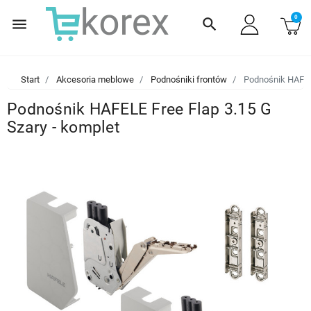
0
menu
search
Start
Akcesoria meblowe
Podnośniki frontów
Podnośnik HAFELE
Podnośnik HAFELE Free Flap 3.15 G
Szary - komplet