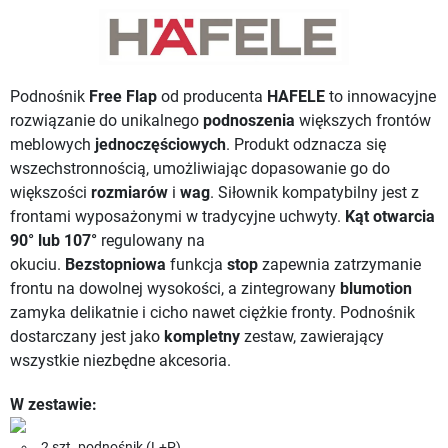
Podnośnik
Free Flap
od producenta
HAFELE
to innowacyjne
rozwiązanie do unikalnego
podnoszenia
większych frontów
meblowych
jednoczęściowych
. Produkt odznacza się
wszechstronnością, umożliwiając dopasowanie go do
większości
rozmiarów
i
wag
. Siłownik kompatybilny jest z
frontami wyposażonymi w tradycyjne uchwyty.
Kąt otwarcia
90° lub
107°
regulowany na
okuciu.
Bezstopniowa
funkcja
stop
zapewnia zatrzymanie
frontu na dowolnej wysokości, a zintegrowany
blumotion
zamyka delikatnie i cicho nawet ciężkie fronty. Podnośnik
dostarczany jest jako
kompletny
zestaw, zawierający
wszystkie niezbędne akcesoria.
W zestawie:
2 szt. podnośnik (L+P)