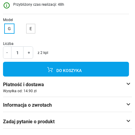
info_outline
Przybliżony czas realizacji: 48h
Model
G
E
Liczba
-
+
z 2 kpl
DO KOSZYKA
keyboard_arrow_down
Płatność i dostawa
Wysyłka od: 14.90 zł
keyboard_arrow_down
Informacja o zwrotach
keyboard_arrow_down
Zadaj pytanie o produkt