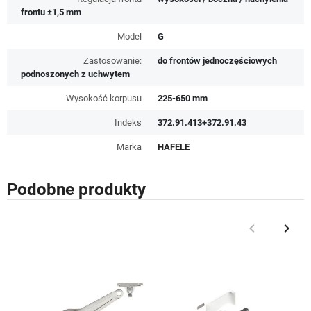
frontu ±1,5 mm
Model
G
Zastosowanie:
do frontów jednoczęściowych
podnoszonych z uchwytem
Wysokość korpusu
225-650 mm
Indeks
372.91.413+372.91.43
Marka
HAFELE
Podobne produkty
keyboard_arrow_left
keyboard_arrow_right
Poprzedni
Nast