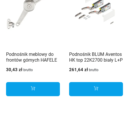
Podnośnik meblowy do
Podnośnik BLUM Aventos
frontów górnych HAFELE
HK top 22K2700 biały L+P
DUO standard rozwórka
30,43 zł
261,64 zł
brutto
brutto
barkowa