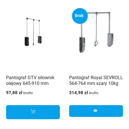
Brak
Pantograf GTV siłownik
Pantograf Royal SEVROLL
olejowy 645-910 mm
564-764 mm szary 10kg
czarny
97,88 zł
314,98 zł
brutto
brutto
visibility