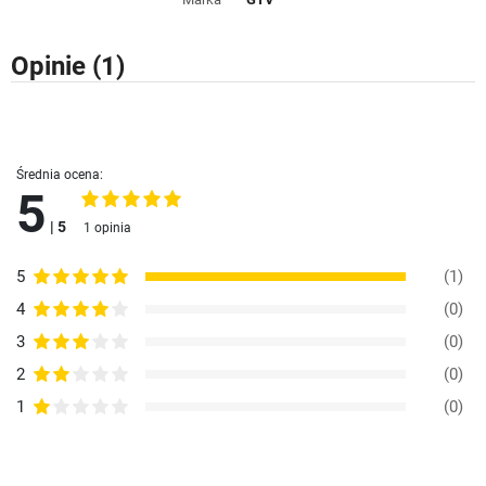
Opinie
(1)
Średnia ocena:
5
| 5
1 opinia
5
(1)
4
(0)
3
(0)
2
(0)
1
(0)