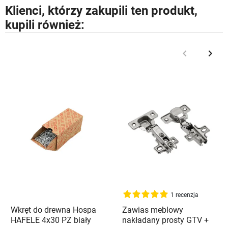
Klienci, którzy zakupili ten produkt,
kupili również:
keyboard_arrow_left
keyboard_arrow_right
Poprzedni
Nast
1 recenzja
Wkręt do drewna Hospa
Zawias meblowy
HAFELE 4x30 PZ biały
nakładany prosty GTV +