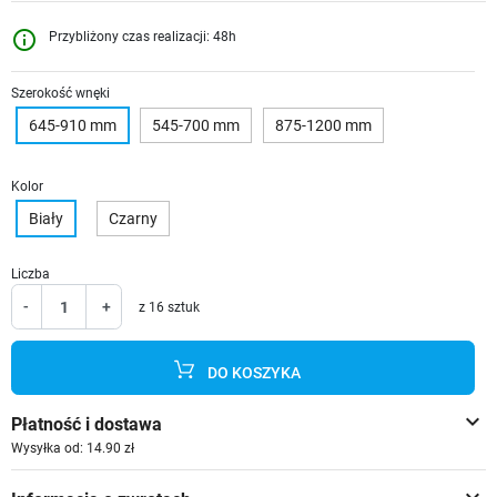
info_outline
Przybliżony czas realizacji: 48h
Szerokość wnęki
645-910 mm
545-700 mm
875-1200 mm
Kolor
Biały
Czarny
Liczba
-
+
z 16 sztuk
DO KOSZYKA
keyboard_arrow_down
Płatność i dostawa
Wysyłka od: 14.90 zł