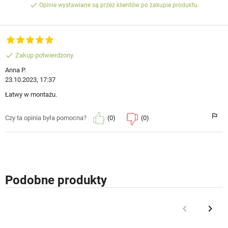
done
Opinie wystawiane są przez klientów po zakupie produktu.
done
Zakup potwierdzony.
Anna P.
23.10.2023, 17:37
Łatwy w montażu.
(0)
(0)
Czy ta opinia była pomocna?
Podobne produkty
keyboard_arrow_left
keyboard_arrow_right
Poprzedni
Nast