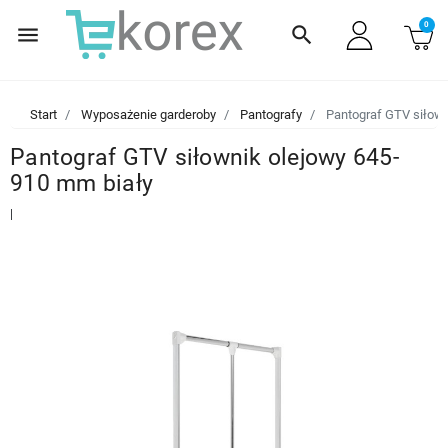
0
menu
search
Start
Wyposażenie garderoby
Pantografy
Pantograf GTV siłown
Pantograf GTV siłownik olejowy 645-
910 mm biały
|