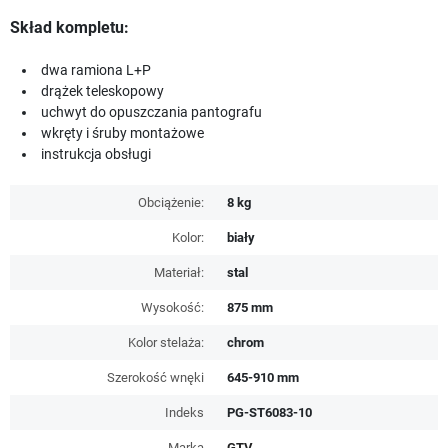
Skład kompletu:
dwa ramiona L+P
drążek teleskopowy
uchwyt do opuszczania pantografu
wkręty i śruby montażowe
instrukcja obsługi
Obciążenie:
8 kg
Kolor:
biały
Materiał:
stal
Wysokość:
875 mm
Kolor stelaża:
chrom
Szerokość wnęki
645-910 mm
Indeks
PG-ST6083-10
Marka
GTV