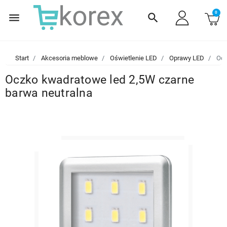
0
menu
search
Start
Akcesoria meblowe
Oświetlenie LED
Oprawy LED
Ocz
Oczko kwadratowe led 2,5W czarne
barwa neutralna