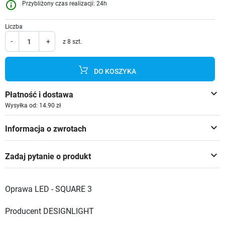
info_outline
Przybliżony czas realizacji: 24h
Liczba
-
+
z 8 szt.
DO KOSZYKA
keyboard_arrow_down
Płatność i dostawa
Wysyłka od: 14.90 zł
keyboard_arrow_down
Informacja o zwrotach
keyboard_arrow_down
Zadaj pytanie o produkt
Oprawa LED - SQUARE 3
Producent DESIGNLIGHT