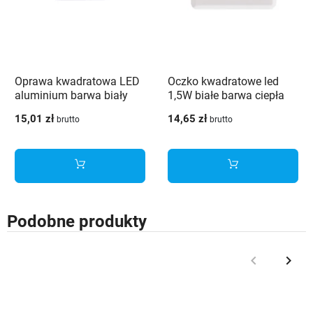
Oprawa kwadratowa LED
Oczko kwadratowe led
aluminium barwa biały
1,5W białe barwa ciepła
neutralny 1.5w
15,01 zł
14,65 zł
brutto
brutto
Podobne produkty
keyboard_arrow_left
keyboard_arrow_right
Poprzedni
Nast