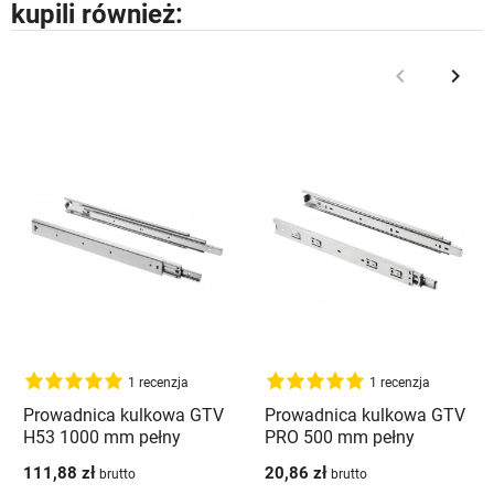
kupili również:
keyboard_arrow_left
keyboard_arrow_right
Poprzedni
Nast
1 recenzja
1 recenzja
Prowadnica kulkowa GTV
Prowadnica kulkowa GTV
H53 1000 mm pełny
PRO 500 mm pełny
wysuw 100 kg
wysuw 50kg
111,88 zł
20,86 zł
brutto
brutto