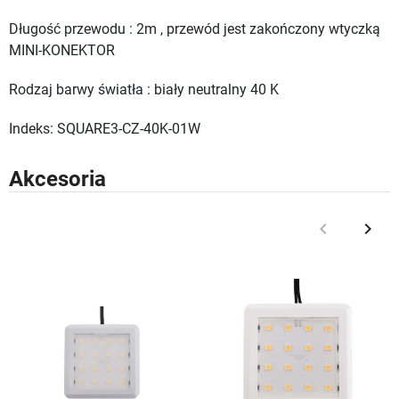
Długość przewodu : 2m , przewód jest zakończony wtyczką
MINI-KONEKTOR
Rodzaj barwy światła : biały neutralny 40 K
Indeks: SQUARE3-CZ-40K-01W
Akcesoria
keyboard_arrow_left
keyboard_arrow_right
Poprzedni
Nast