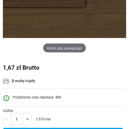
Kliknij aby powiększyć
1,67 zł Brutto
2
osoby kupiły
info_outline
Przybliżony czas realizacji: 48h
Liczba
-
+
z 510 mb