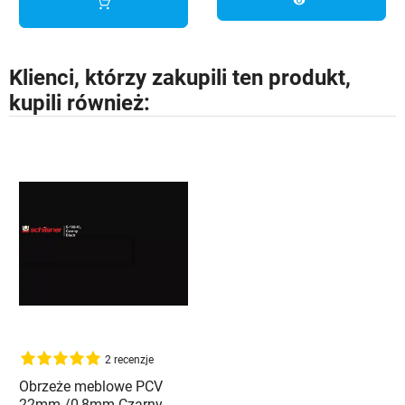
visibility
Klienci, którzy zakupili ten produkt,
kupili również:
2 recenzje
Obrzeże meblowe PCV
22mm /0,8mm Czarny