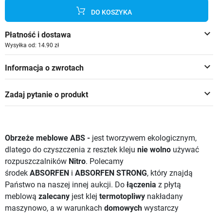
DO KOSZYKA
keyboard_arrow_down
Płatność i dostawa
Wysyłka od: 14.90 zł
keyboard_arrow_down
Informacja o zwrotach
keyboard_arrow_down
Zadaj pytanie o produkt
Obrzeże meblowe ABS -
jest tworzywem ekologicznym,
dlatego do czyszczenia z resztek kleju
nie wolno
używać
rozpuszczalników
Nitro
. Polecamy
środek
ABSORFEN
i
ABSORFEN STRONG
, który znajdą
Państwo na naszej innej aukcji.
Do
łączenia
z płytą
meblową
zalecany
jest klej
termotopliwy
nakładany
maszynowo, a w warunkach
domowych
wystarczy