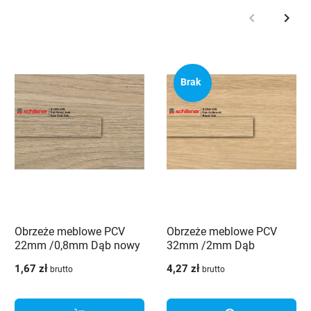
keyboard_arrow_left
keyboard_arrow_right
Poprzedni
Nast
Brak
Obrzeże meblowe PCV
Obrzeże meblowe PCV
22mm /0,8mm Dąb nowy
32mm /2mm Dąb
jork 3823 OW Schilsner
królewski 2840 OW
1,67 zł
4,27 zł
brutto
brutto
Schilsner