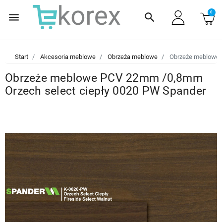
0
menu
search
Start
Akcesoria meblowe
Obrzeża meblowe
Obrzeże meblowe 
Obrzeże meblowe PCV 22mm /0,8mm
Orzech select ciepły 0020 PW Spander