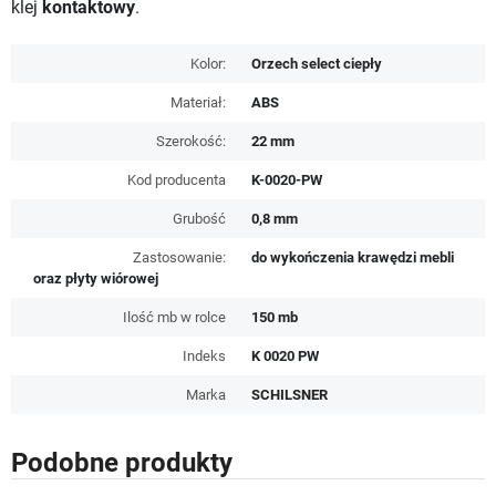
klej
kontaktowy
.
Kolor:
Orzech select ciepły
Materiał:
ABS
Szerokość:
22 mm
Kod producenta
K-0020-PW
Grubość
0,8 mm
Zastosowanie:
do wykończenia krawędzi mebli
oraz płyty wiórowej
Ilość mb w rolce
150 mb
Indeks
K 0020 PW
Marka
SCHILSNER
Podobne produkty