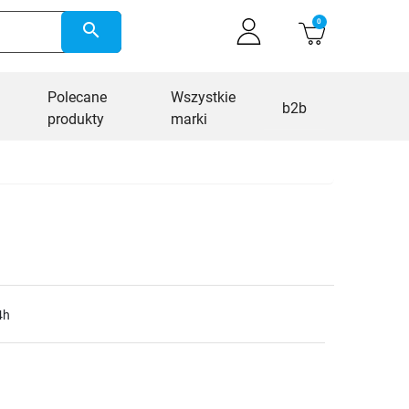
0
search
Polecane
Wszystkie
b2b
produkty
marki
4h