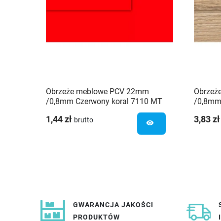
Obrzeże meblowe PCV 22mm
Obrzeż
/0,8mm Czerwony koral 7110 MT
/0,8mm
Schilsner
Schilsn
1,44 zł
3,83 zł
brutto
visibility
GWARANCJA JAKOŚCI
PRODUKTÓW