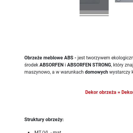
Obrzeże meblowe ABS -
jest tworzywem ekologiczn
środek
ABSORFEN
i
ABSORFEN STRONG
, który zn
maszynowo, a w warunkach
domowych
wystarczy k
Dekor obrzeża = De
Struktury obrzeży:
MT/VL - mat