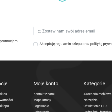
i promocjami
Akceptuję
regulamin sklepu
oraz
politykę pryw
acje
Moje konto
Kategorie
okies
Kontakt z nami
Akcesoria meblowe
ywatności
Mapa strony
Narzędzia
sklepu
Logowanie
Oświetlenie LED
Rejestracja
Podnośniki frontów