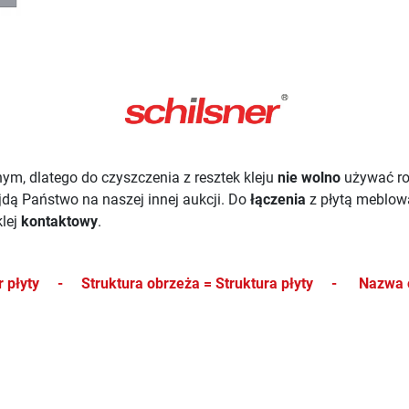
ym, dlatego do czyszczenia z resztek kleju
nie wolno
używać r
ajdą Państwo na naszej innej aukcji.
Do
łączenia
z płytą meblo
lej
kontaktowy
.
kor płyty -
Struktura obrzeża = Struktura płyty -
Nazwa 