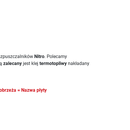
ozpuszczalników
Nitro
. Polecamy
wą
zalecany
jest klej
termotopliwy
nakładany
obrzeża = Nazwa płyty