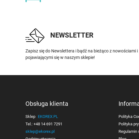
NEWSLETTER
Zapisz się do Newslettera i bądź na bieżąco z nowościami 
pojawiającymi się w naszym sklepie!
Obsługa klienta
Inform
Sklep
EKOREX.PL
Polityka Co
Tel.:
+48 14 691 7291
Polityka pr
sklep@ekorex.pl
Regulamin 
Godziny otwarcia
Blog