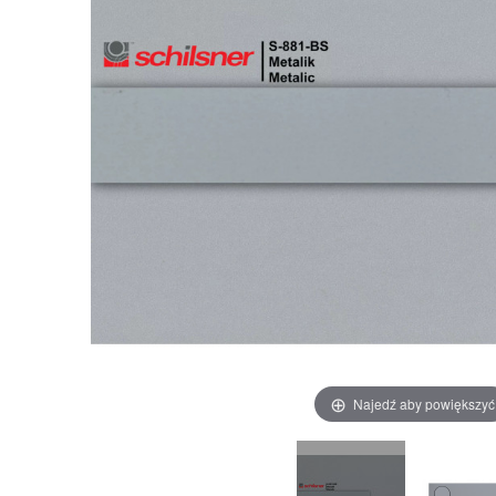
Najedź aby powiększyć