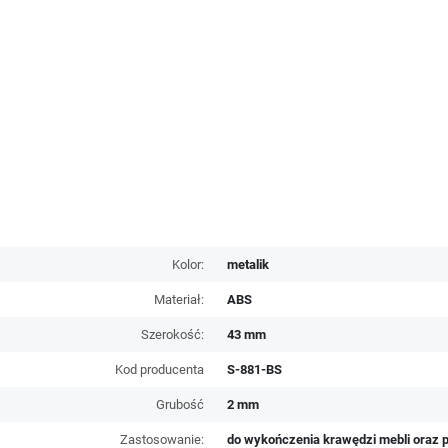
Kolor:
metalik
Materiał:
ABS
Szerokość:
43 mm
Kod producenta
S-881-BS
Grubość
2 mm
Zastosowanie:
do wykończenia krawędzi mebli oraz p