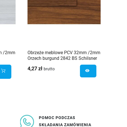
mm /2mm
Obrzeże meblowe PCV 32mm /2mm
Obrze
Orzech burgund 2842 BS Schilsner
/0,8mm
MX Sch
4,27 zł
1,67 z
brutto
visibility
POMOC PODCZAS
SKŁADANIA ZAMÓWIENIA