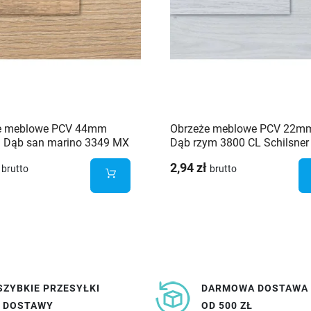
e meblowe PCV 44mm
Obrzeże meblowe PCV 22
 Dąb san marino 3349 MX
Dąb rzym 3800 CL Schilsner
er
2,94 zł
brutto
brutto
SZYBKIE PRZESYŁKI
DARMOWA DOSTAWA
I DOSTAWY
OD 500 ZŁ