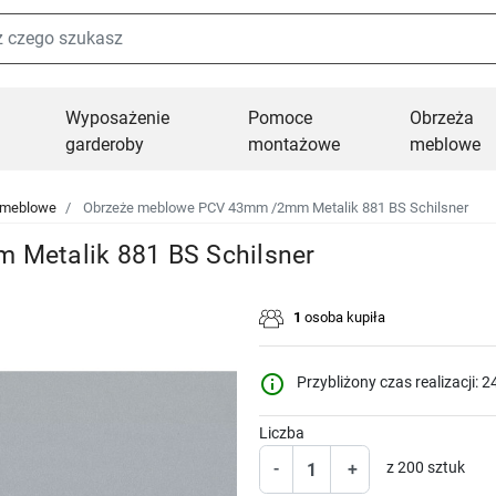
Wyposażenie
Pomoce
Obrzeża
garderoby
montażowe
meblowe
 meblowe
Obrzeże meblowe PCV 43mm /2mm Metalik 881 BS Schilsner
Metalik 881 BS Schilsner
1
osoba kupiła
info_outline
Przybliżony czas realizacji: 2
Liczba
-
+
z 200 sztuk