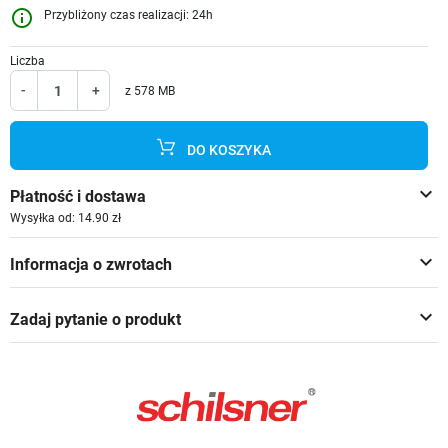
info_outline
Przybliżony czas realizacji: 24h
Liczba
-
+
z 578 MB
DO KOSZYKA
keyboard_arrow_down
Płatność i dostawa
Wysyłka od: 14.90 zł
keyboard_arrow_down
Informacja o zwrotach
keyboard_arrow_down
Zadaj pytanie o produkt