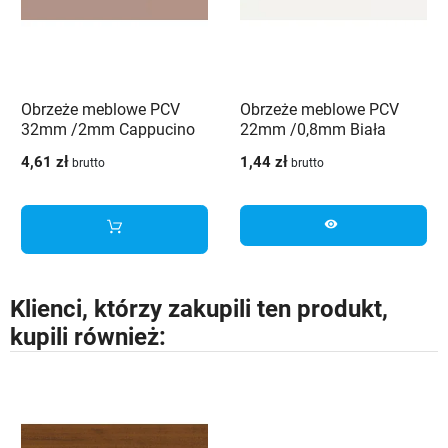
Obrzeże meblowe PCV
Obrzeże meblowe PCV
32mm /2mm Cappucino
22mm /0,8mm Biała
3053 PE Schilsner
alaska 8681 SD Schilsner
4,61 zł
1,44 zł
brutto
brutto
visibility
Klienci, którzy zakupili ten produkt,
kupili również: