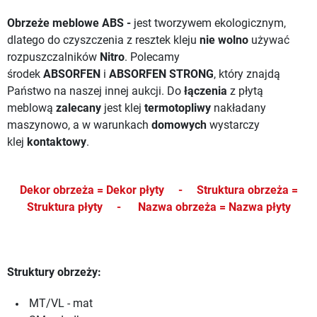
Obrzeże meblowe ABS -
jest tworzywem ekologicznym,
dlatego do czyszczenia z resztek kleju
nie wolno
używać
rozpuszczalników
Nitro
. Polecamy
środek
ABSORFEN
i
ABSORFEN STRONG
, który znajdą
Państwo na naszej innej aukcji.
Do
łączenia
z płytą
meblową
zalecany
jest klej
termotopliwy
nakładany
maszynowo, a w warunkach
domowych
wystarczy
klej
kontaktowy
.
Dekor obrzeża = Dekor płyty -
Struktura obrzeża =
Struktura płyty -
Nazwa obrzeża = Nazwa płyty
Struktury obrzeży:
MT/VL - mat