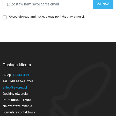
Akceptuję
regulamin sklepu
oraz
politykę prywatności
.
Obsługa klienta

Sklep
EKOREX.PL
Tel.:
+48 14 691 7291
sklep@ekorex.pl
Godziny otwarcia
Pn-pt
08:00 - 17:00
Najczęstsze pytania
Formularz kontaktowy