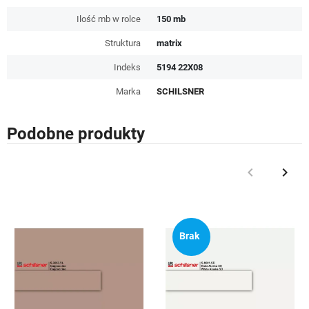
Ilość mb w rolce
150 mb
Struktura
matrix
Indeks
5194 22X08
Marka
SCHILSNER
Podobne produkty
keyboard_arrow_left
keyboard_arrow_right
Poprzedni
Nast
Brak