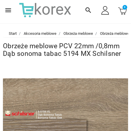
0
menu
search
Start
Akcesoria meblowe
Obrzeża meblowe
Obrzeża meblowe
Obrzeże meblowe PCV 22mm /0,8mm
Dąb sonoma tabac 5194 MX Schilsner