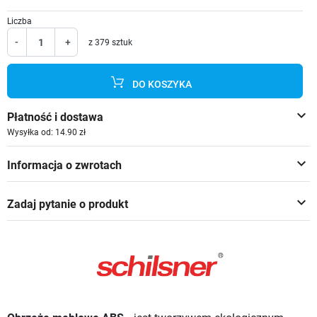
Liczba
-
+
z 379 sztuk
DO KOSZYKA
keyboard_arrow_down
Płatność i dostawa
Wysyłka od: 14.90 zł
keyboard_arrow_down
Informacja o zwrotach
keyboard_arrow_down
Zadaj pytanie o produkt