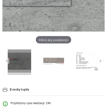
Kliknij aby powiększyć
2
osoby kupiły
info_outline
Przybliżony czas realizacji: 24h