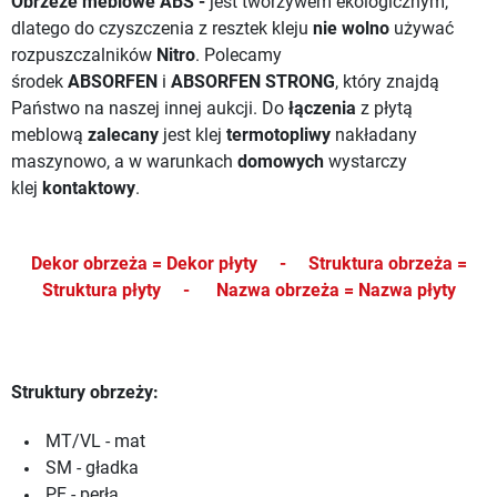
Obrzeże meblowe ABS -
jest tworzywem ekologicznym,
dlatego do czyszczenia z resztek kleju
nie wolno
używać
rozpuszczalników
Nitro
. Polecamy
środek
ABSORFEN
i
ABSORFEN STRONG
, który znajdą
Państwo na naszej innej aukcji.
Do
łączenia
z płytą
meblową
zalecany
jest klej
termotopliwy
nakładany
maszynowo, a w warunkach
domowych
wystarczy
klej
kontaktowy
.
Dekor obrzeża = Dekor płyty -
Struktura obrzeża =
Struktura płyty -
Nazwa obrzeża = Nazwa płyty
Struktury obrzeży:
MT/VL - mat
SM - gładka
PE - perła