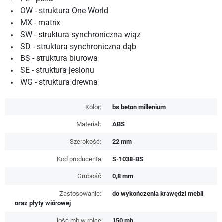
OW - struktura One World
MX - matrix
SW - struktura synchroniczna wiąz
SD - struktura synchroniczna dąb
BS - struktura biurowa
SE - struktura jesionu
WG - struktura drewna
Kolor:
bs beton millenium
Materiał:
ABS
Szerokość:
22 mm
Kod producenta
S-1038-BS
Grubość
0,8 mm
Zastosowanie:
do wykończenia krawędzi mebli
oraz płyty wiórowej
Ilość mb w rolce
150 mb