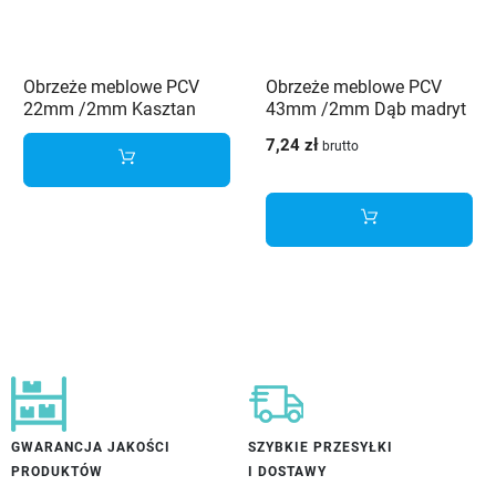
Obrzeże meblowe PCV
Obrzeże meblowe PCV
22mm /2mm Kasztan
43mm /2mm Dąb madryt
naturalny 4418 OV
3801 CL Schilsner
7,24 zł
brutto
Schilsner
GWARANCJA JAKOŚCI
SZYBKIE PRZESYŁKI
PRODUKTÓW
I DOSTAWY