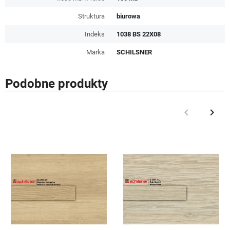
Struktura
biurowa
Indeks
1038 BS 22X08
Marka
SCHILSNER
Podobne produkty
keyboard_arrow_left
keyboard_arrow_right
Poprzedni
Nast