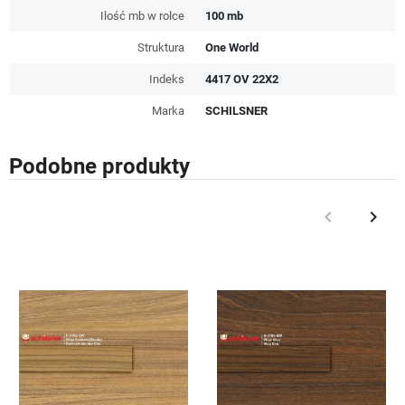
Ilość mb w rolce
100 mb
Struktura
One World
Indeks
4417 OV 22X2
Marka
SCHILSNER
Podobne produkty
keyboard_arrow_left
keyboard_arrow_right
Poprzedni
Nast