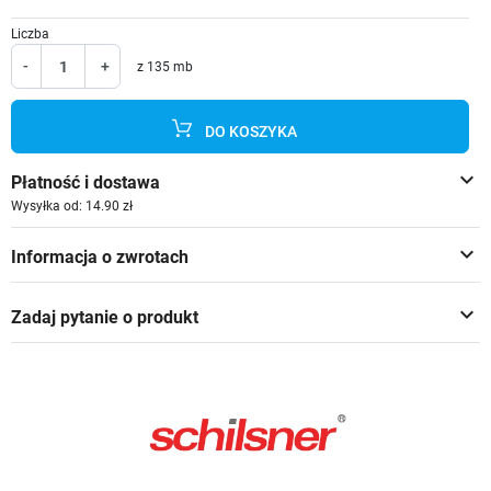
Liczba
-
+
z 135 mb
DO KOSZYKA
keyboard_arrow_down
Płatność i dostawa
Wysyłka od: 14.90 zł
keyboard_arrow_down
Informacja o zwrotach
keyboard_arrow_down
Zadaj pytanie o produkt