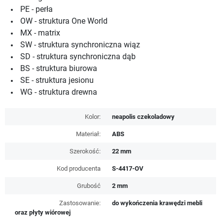
PE - perła
OW - struktura One World
MX - matrix
SW - struktura synchroniczna wiąz
SD - struktura synchroniczna dąb
BS - struktura biurowa
SE - struktura jesionu
WG - struktura drewna
Kolor:
neapolis czekoladowy
Materiał:
ABS
Szerokość:
22 mm
Kod producenta
S-4417-OV
Grubość
2 mm
Zastosowanie:
do wykończenia krawędzi mebli
oraz płyty wiórowej