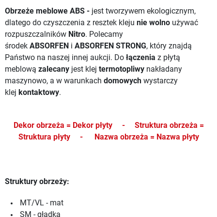
Obrzeże meblowe ABS -
jest tworzywem ekologicznym,
dlatego do czyszczenia z resztek kleju
nie wolno
używać
rozpuszczalników
Nitro
. Polecamy
środek
ABSORFEN
i
ABSORFEN STRONG
, który znajdą
Państwo na naszej innej aukcji.
Do
łączenia
z płytą
meblową
zalecany
jest klej
termotopliwy
nakładany
maszynowo, a w warunkach
domowych
wystarczy
klej
kontaktowy
.
Dekor obrzeża = Dekor płyty -
Struktura obrzeża =
Struktura płyty -
Nazwa obrzeża = Nazwa płyty
Struktury obrzeży:
MT/VL - mat
SM - gładka