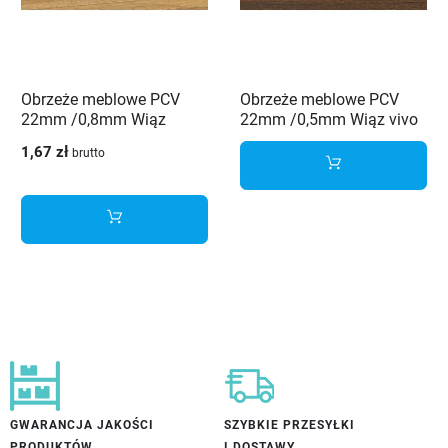
Obrzeże meblowe PCV
Obrzeże meblowe PCV
22mm /0,8mm Wiąz
22mm /0,5mm Wiąz vivo
andant/berlin 3192 SW
3195 SW Schilsner
1,67 zł
brutto
Schilsner
GWARANCJA JAKOŚCI
SZYBKIE PRZESYŁKI
PRODUKTÓW
I DOSTAWY