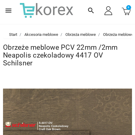
0
menu
search
Start
Akcesoria meblowe
Obrzeża meblowe
Obrzeża meblowe
Obrzeże meblowe PCV 22mm /2mm
Neapolis czekoladowy 4417 OV
Schilsner