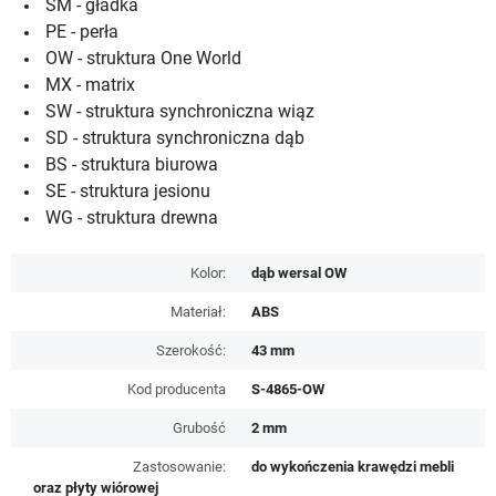
SM - gładka
PE - perła
OW - struktura One World
MX - matrix
SW - struktura synchroniczna wiąz
SD - struktura synchroniczna dąb
BS - struktura biurowa
SE - struktura jesionu
WG - struktura drewna
Kolor:
dąb wersal OW
Materiał:
ABS
Szerokość:
43 mm
Kod producenta
S-4865-OW
Grubość
2 mm
Zastosowanie:
do wykończenia krawędzi mebli
oraz płyty wiórowej