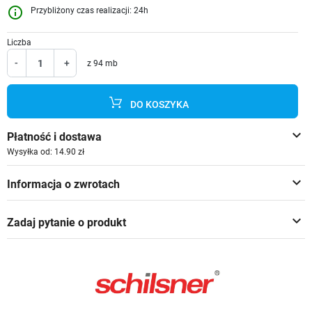
info_outline
Przybliżony czas realizacji: 24h
Liczba
-
+
z 94 mb
DO KOSZYKA
keyboard_arrow_down
Płatność i dostawa
Wysyłka od: 14.90 zł
keyboard_arrow_down
Informacja o zwrotach
keyboard_arrow_down
Zadaj pytanie o produkt