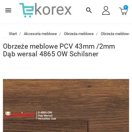
0
menu
search
Start
Akcesoria meblowe
Obrzeża meblowe
Obrzeża meblowe
Obrzeże meblowe PCV 43mm /2mm
Dąb wersal 4865 OW Schilsner