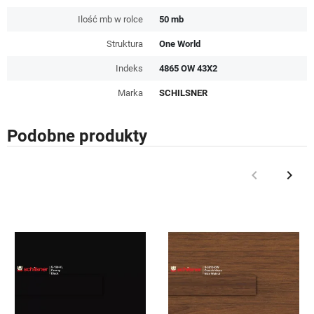
Ilość mb w rolce
50 mb
Struktura
One World
Indeks
4865 OW 43X2
Marka
SCHILSNER
Podobne produkty
keyboard_arrow_left
keyboard_arrow_right
Poprzedni
Nast