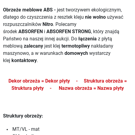
Obrzeże meblowe ABS -
jest tworzywem ekologicznym,
dlatego do czyszczenia z resztek kleju
nie wolno
używać
rozpuszczalników
Nitro
. Polecamy
środek
ABSORFEN
i
ABSORFEN STRONG
, który znajdą
Państwo na naszej innej aukcji.
Do
łączenia
z płytą
meblową
zalecany
jest klej
termotopliwy
nakładany
maszynowo, a w warunkach
domowych
wystarczy
klej
kontaktowy
.
Dekor obrzeża = Dekor płyty -
Struktura obrzeża =
Struktura płyty -
Nazwa obrzeża = Nazwa płyty
Struktury obrzeży:
MT/VL - mat