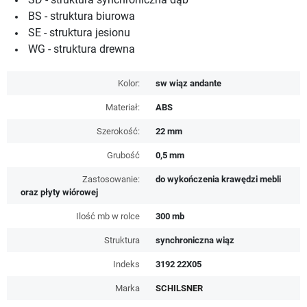
BS - struktura biurowa
SE - struktura jesionu
WG - struktura drewna
Kolor:
sw wiąz andante
Materiał:
ABS
Szerokość:
22 mm
Grubość
0,5 mm
Zastosowanie:
do wykończenia krawędzi mebli
oraz płyty wiórowej
Ilość mb w rolce
300 mb
Struktura
synchroniczna wiąz
Indeks
3192 22X05
Marka
SCHILSNER