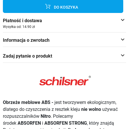
DO KOSZYKA
keyboard_arrow_down
Płatność i dostawa
Wysyłka od: 14.90 zł
keyboard_arrow_down
Informacja o zwrotach
keyboard_arrow_down
Zadaj pytanie o produkt
Obrzeże meblowe ABS -
jest tworzywem ekologicznym,
dlatego do czyszczenia z resztek kleju
nie wolno
używać
rozpuszczalników
Nitro
. Polecamy
środek
ABSORFEN
i
ABSORFEN STRONG
, który znajdą