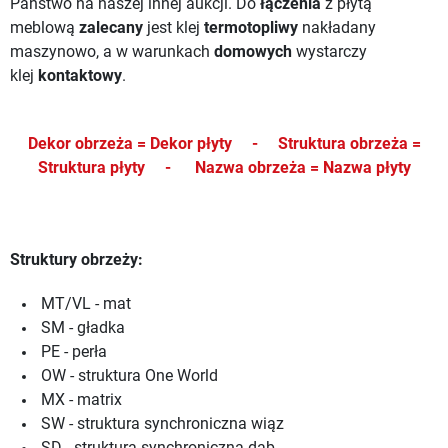
Państwo na naszej innej aukcji.
Do
łączenia
z płytą
meblową
zalecany
jest klej
termotopliwy
nakładany
maszynowo, a w warunkach
domowych
wystarczy
klej
kontaktowy
.
Dekor obrzeża = Dekor płyty -
Struktura obrzeża =
Struktura płyty -
Nazwa obrzeża = Nazwa płyty
Struktury obrzeży:
MT/VL - mat
SM - gładka
PE - perła
OW - struktura One World
MX - matrix
SW - struktura synchroniczna wiąz
SD - struktura synchroniczna dąb