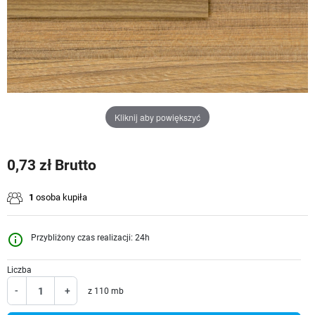
Kliknij aby powiększyć
0,73 zł Brutto
1
osoba kupiła
info_outline
Przybliżony czas realizacji: 24h
Liczba
-
+
z 110 mb