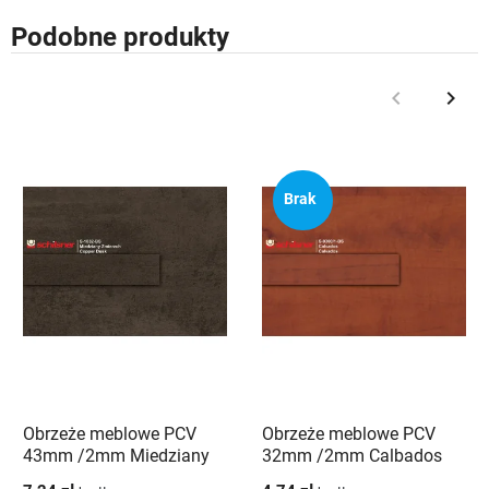
Podobne produkty
keyboard_arrow_left
keyboard_arrow_right
Poprzedni
Nast
Brak
Obrzeże meblowe PCV
Obrzeże meblowe PCV
43mm /2mm Miedziany
32mm /2mm Calbados
zmierzch 1032 BS
9300/1 PE Schilsner