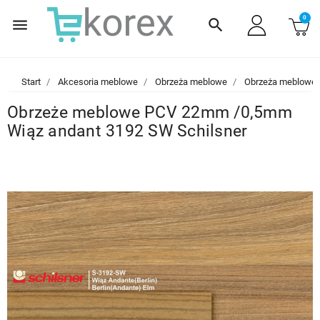
0
menu
search
Start
Akcesoria meblowe
Obrzeża meblowe
Obrzeża meblowe
Obrzeże meblowe PCV 22mm /0,5mm
Wiąz andant 3192 SW Schilsner