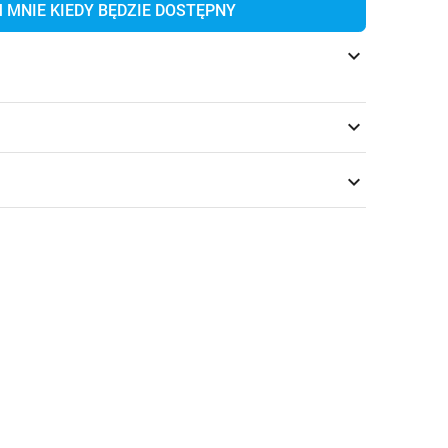
MNIE KIEDY BĘDZIE DOSTĘPNY
keyboard_arrow_down
keyboard_arrow_down
keyboard_arrow_down