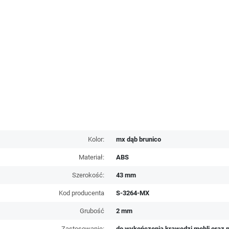
Kolor:
mx dąb brunico
Materiał:
ABS
Szerokość:
43 mm
Kod producenta
S-3264-MX
Grubość
2 mm
Zastosowanie:
do wykończenia krawędzi mebli oraz p