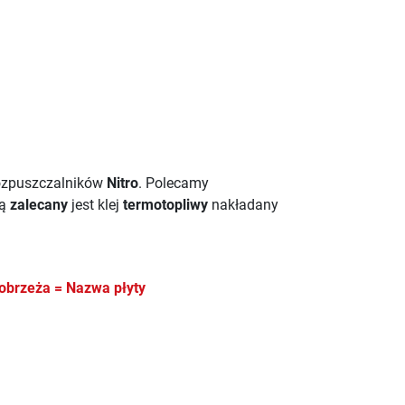
ozpuszczalników
Nitro
. Polecamy
wą
zalecany
jest klej
termotopliwy
nakładany
obrzeża = Nazwa płyty