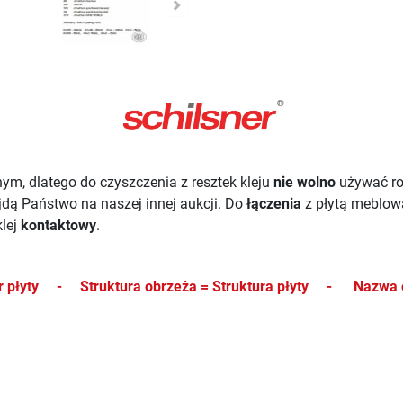
ym, dlatego do czyszczenia z resztek kleju
nie wolno
używać r
ajdą Państwo na naszej innej aukcji.
Do
łączenia
z płytą meblo
lej
kontaktowy
.
kor płyty -
Struktura obrzeża = Struktura płyty -
Nazwa 