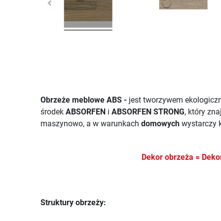
Obrzeże meblowe ABS -
jest tworzywem ekologiczn
środek
ABSORFEN
i
ABSORFEN STRONG
, który zn
maszynowo, a w warunkach
domowych
wystarczy k
Dekor obrzeża = De
Struktury obrzeży: