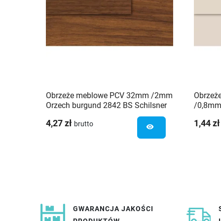
Obrzeże meblowe PCV 32mm /2mm
Obrzeż
Orzech burgund 2842 BS Schilsner
/0,8mm 
4,27 zł
1,44 zł
brutto
visibility
GWARANCJA JAKOŚCI