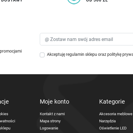
I DOSTAWY
OD 500 ZŁ
i promocjami
Akceptuję
regulamin sklepu
oraz
politykę pryw
acje
Moje konto
Kategorie
okies
Kontakt z nami
Akcesoria meblowe
ywatności
Mapa strony
Narzędzia
sklepu
Logowanie
Oświetlenie LED