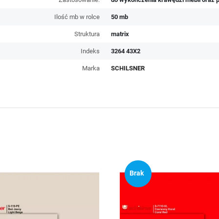
Ilość mb w rolce
50 mb
Struktura
matrix
Indeks
3264 43X2
Marka
SCHILSNER
Brak