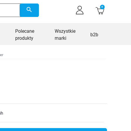
0
search
Polecane
Wszystkie
b2b
produkty
marki
er
4h