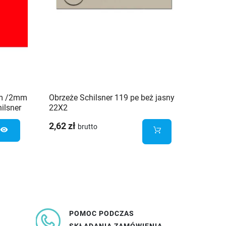
mm /2mm
Obrzeże Schilsner 119 pe beż jasny
Obrze
ilsner
22X2
/0,8mm
SD Sch
2,62 zł
3,83 z
brutto
visibility
POMOC PODCZAS