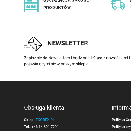
GWARANCJA JAKOŚCI
PRODUKTÓW
NEWSLETTER
Zapisz się do Newslettera i bądź na bieżąco z nowościami 
pojawiającymi się w naszym sklepie!
Obsługa klienta
Inform
Sklep
EKOREX.PL
Polityka Co
Tel.:
+48 14 691 7291
Polityka pr