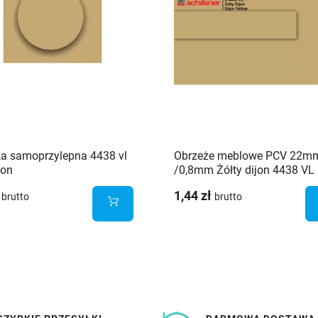
a samoprzylepna 4438 vl
Obrzeże meblowe PCV 22m
jon
/0,8mm Żółty dijon 4438 VL
Schilnser
1,44 zł
brutto
brutto