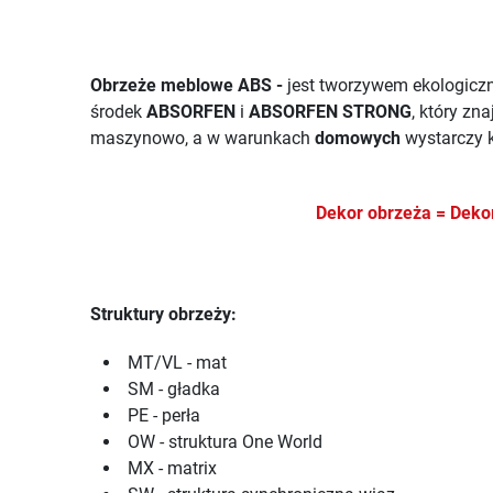
Obrzeże meblowe ABS -
jest tworzywem ekologiczn
środek
ABSORFEN
i
ABSORFEN STRONG
, który zn
maszynowo, a w warunkach
domowych
wystarczy k
Dekor obrzeża = De
Struktury obrzeży:
MT/VL - mat
SM - gładka
PE - perła
OW - struktura One World
MX - matrix