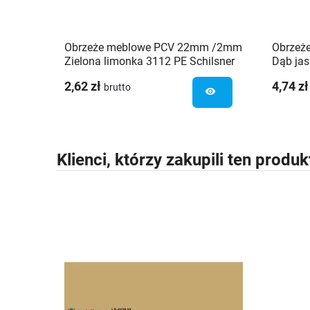
Obrzeże meblowe PCV 22mm /2mm
Obrzeż
Zielona limonka 3112 PE Schilsner
Dąb jas
2,62 zł
4,74 zł
brutto
visibility
Klienci, którzy zakupili ten produk