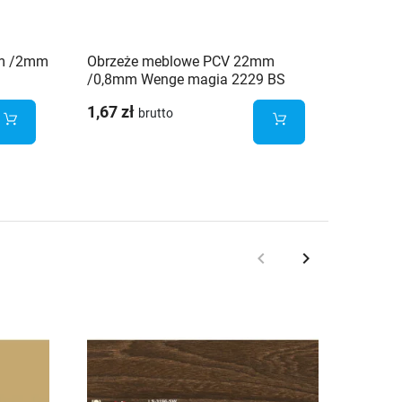
mm /2mm
Obrzeże meblowe PCV 22mm
Obrze
/0,8mm Wenge magia 2229 BS
Beż ja
Schilsner
1,67 zł
brutto
keyboard_arrow_left
keyboard_arrow_right
Poprzedni
Następny