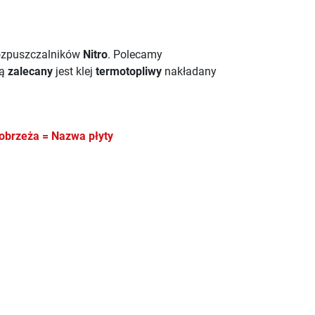
ozpuszczalników
Nitro
. Polecamy
wą
zalecany
jest klej
termotopliwy
nakładany
obrzeża = Nazwa płyty