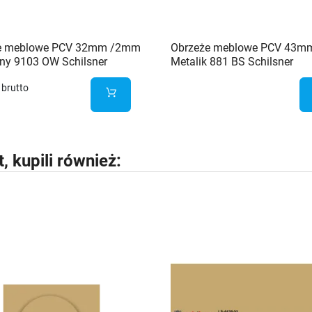
e meblowe PCV 32mm /2mm
Obrzeże meblowe PCV 43
ny 9103 OW Schilsner
Metalik 881 BS Schilsner
brutto
t, kupili również: