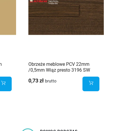
m
Obrzeże meblowe PCV 22mm
Zaślep
/0,5mm Wiąz presto 3196 SW
wiąz p
Schilsner
0,73 zł
3,00 z
brutto