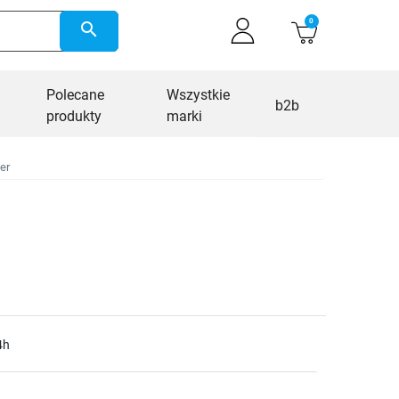
0
search
Polecane
Wszystkie
b2b
produkty
marki
er
4h