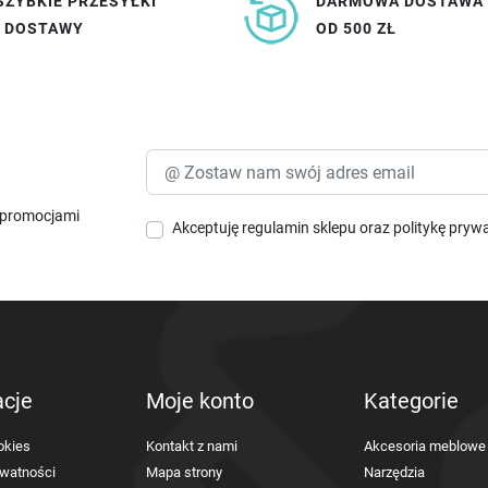
SZYBKIE PRZESYŁKI
DARMOWA DOSTAWA
I DOSTAWY
OD 500 ZŁ
i promocjami
Akceptuję
regulamin sklepu
oraz
politykę pryw
acje
Moje konto
Kategorie
okies
Kontakt z nami
Akcesoria meblowe
ywatności
Mapa strony
Narzędzia