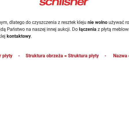
ym, dlatego do czyszczenia z resztek kleju
nie wolno
używać r
ajdą Państwo na naszej innej aukcji.
Do
łączenia
z płytą meblo
lej
kontaktowy
.
kor płyty -
Struktura obrzeża = Struktura płyty -
Nazwa 