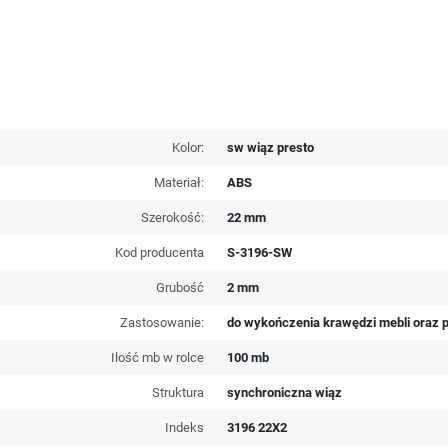
Kolor:
sw wiąz presto
Materiał:
ABS
Szerokość:
22 mm
Kod producenta
S-3196-SW
Grubość
2 mm
Zastosowanie:
do wykończenia krawędzi mebli oraz p
Ilość mb w rolce
100 mb
Struktura
synchroniczna wiąz
Indeks
3196 22X2