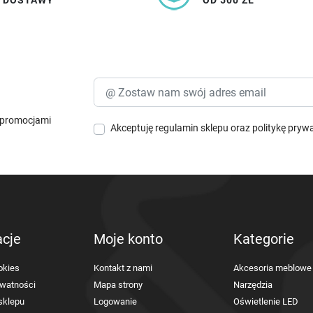
I DOSTAWY
OD 500 ZŁ
i promocjami
Akceptuję
regulamin sklepu
oraz
politykę pryw
acje
Moje konto
Kategorie
okies
Kontakt z nami
Akcesoria meblowe
ywatności
Mapa strony
Narzędzia
sklepu
Logowanie
Oświetlenie LED