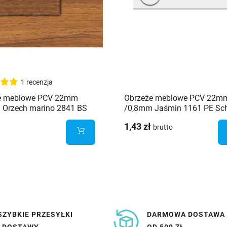
1 recenzja
e meblowe PCV 22mm
Obrzeże meblowe PCV 22m
 Orzech marino 2841 BS
/0,8mm Jaśmin 1161 PE Sch
er
1,43 zł
brutto
SZYBKIE PRZESYŁKI
DARMOWA DOSTAWA