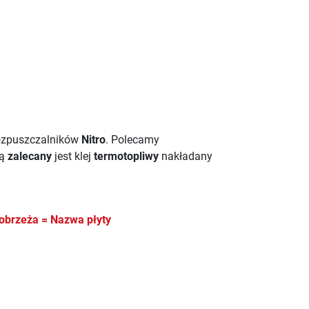
ozpuszczalników
Nitro
. Polecamy
wą
zalecany
jest klej
termotopliwy
nakładany
obrzeża = Nazwa płyty