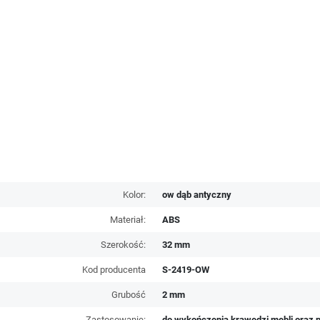
Kolor:
ow dąb antyczny
Materiał:
ABS
Szerokość:
32 mm
Kod producenta
S-2419-OW
Grubość
2 mm
Zastosowanie:
do wykończenia krawędzi mebli oraz p