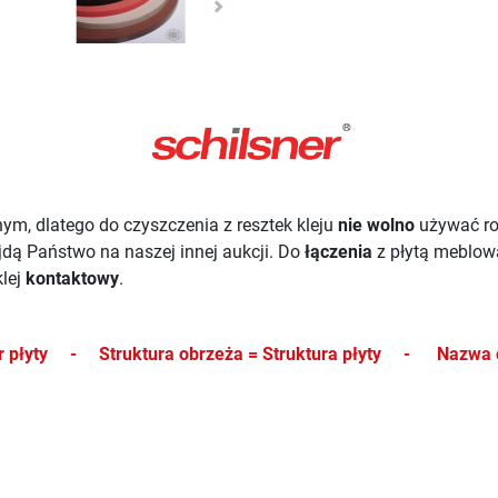
ym, dlatego do czyszczenia z resztek kleju
nie wolno
używać r
ajdą Państwo na naszej innej aukcji.
Do
łączenia
z płytą meblo
lej
kontaktowy
.
kor płyty -
Struktura obrzeża = Struktura płyty -
Nazwa 