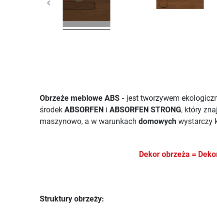
Obrzeże meblowe ABS -
jest tworzywem ekologiczn
środek
ABSORFEN
i
ABSORFEN STRONG
, który zn
maszynowo, a w warunkach
domowych
wystarczy k
Dekor obrzeża = De
Struktury obrzeży: