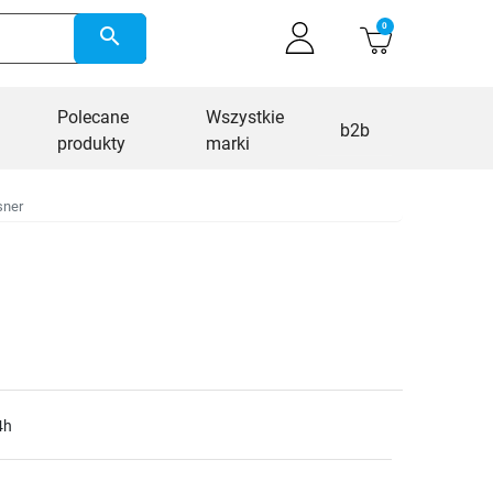
0
search
Polecane
Wszystkie
b2b
produkty
marki
sner
4h