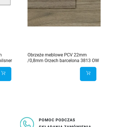
m
Obrzeże meblowe PCV 22mm
Obrze
ilsner
/0,8mm Orzech barcelona 3813 OW
/0,5mm
Schilsner
Schilsn
0,73 z
POMOC PODCZAS