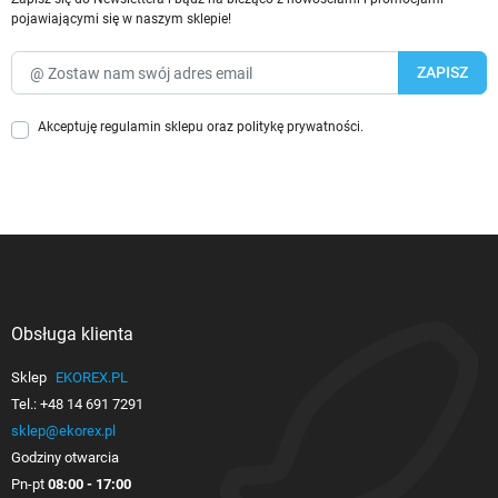
pojawiającymi się w naszym sklepie!
Akceptuję
regulamin sklepu
oraz
politykę prywatności
.
Obsługa klienta

Sklep
EKOREX.PL
Tel.:
+48 14 691 7291
sklep@ekorex.pl
Godziny otwarcia
Pn-pt
08:00 - 17:00