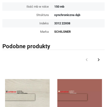
Ilość mb w rolce
150 mb
Struktura
synchroniczna dąb
Indeks
3312 22X08
Marka
SCHILSNER
Podobne produkty
keyboard_arrow_left
keyboard_arrow_right
Poprzedni
Nast