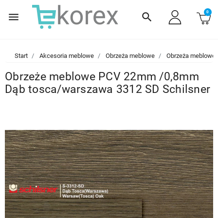
0
menu
search
Start
Akcesoria meblowe
Obrzeża meblowe
Obrzeża meblowe
Obrzeże meblowe PCV 22mm /0,8mm
Dąb tosca/warszawa 3312 SD Schilsner