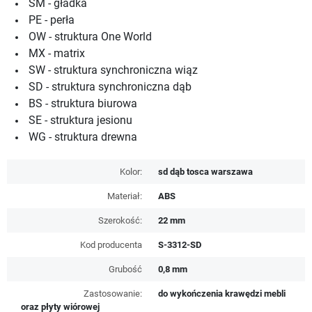
SM - gładka
PE - perła
OW - struktura One World
MX - matrix
SW - struktura synchroniczna wiąz
SD - struktura synchroniczna dąb
BS - struktura biurowa
SE - struktura jesionu
WG - struktura drewna
Kolor:
sd dąb tosca warszawa
Materiał:
ABS
Szerokość:
22 mm
Kod producenta
S-3312-SD
Grubość
0,8 mm
Zastosowanie:
do wykończenia krawędzi mebli
oraz płyty wiórowej