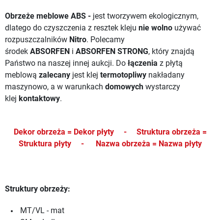
Obrzeże meblowe ABS -
jest tworzywem ekologicznym,
dlatego do czyszczenia z resztek kleju
nie wolno
używać
rozpuszczalników
Nitro
. Polecamy
środek
ABSORFEN
i
ABSORFEN STRONG
, który znajdą
Państwo na naszej innej aukcji.
Do
łączenia
z płytą
meblową
zalecany
jest klej
termotopliwy
nakładany
maszynowo, a w warunkach
domowych
wystarczy
klej
kontaktowy
.
Dekor obrzeża = Dekor płyty -
Struktura obrzeża =
Struktura płyty -
Nazwa obrzeża = Nazwa płyty
Struktury obrzeży:
MT/VL - mat