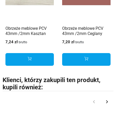
Obrzeże meblowe PCV
Obrzeże meblowe PCV
43mm /2mm Kasztan
43mm /2mm Ceglany
biały 4419 OV Schilsner
4436 VL Schilsner
7,24 zł
7,20 zł
brutto
brutto
Klienci, którzy zakupili ten produkt,
kupili również:
keyboard_arrow_left
keyboard_arrow_right
Poprzedni
Nast