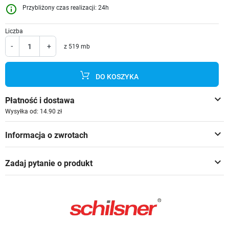
info_outline
Przybliżony czas realizacji: 24h
Liczba
-
+
z 519 mb
DO KOSZYKA
keyboard_arrow_down
Płatność i dostawa
Wysyłka od: 14.90 zł
keyboard_arrow_down
Informacja o zwrotach
keyboard_arrow_down
Zadaj pytanie o produkt