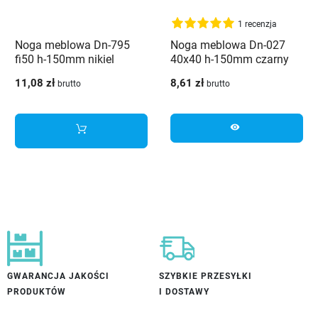
1 recenzja
Noga meblowa Dn-795
Noga meblowa Dn-027
fi50 h-150mm nikiel
40x40 h-150mm czarny
szczotka
mat
11,08 zł
8,61 zł
brutto
brutto
visibility
GWARANCJA JAKOŚCI
SZYBKIE PRZESYŁKI
PRODUKTÓW
I DOSTAWY