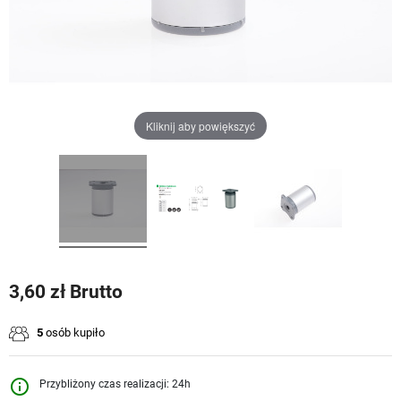
Kliknij aby powiększyć
3,60 zł Brutto
5
osób kupiło
info_outline
Przybliżony czas realizacji: 24h