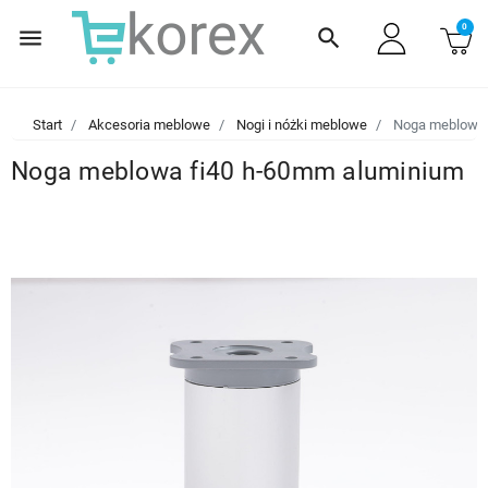
0
menu
search
Start
Akcesoria meblowe
Nogi i nóżki meblowe
Noga meblowa 
Noga meblowa fi40 h-60mm aluminium