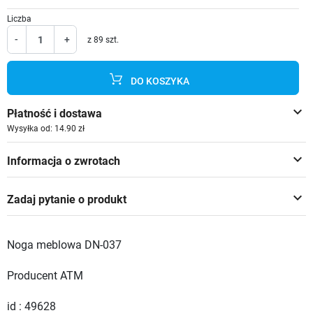
Liczba
-
+
z 89 szt.
DO KOSZYKA
keyboard_arrow_down
Płatność i dostawa
Wysyłka od: 14.90 zł
keyboard_arrow_down
Informacja o zwrotach
keyboard_arrow_down
Zadaj pytanie o produkt
Noga meblowa DN-037
Producent ATM
id : 49628