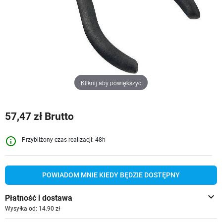
Kliknij aby powiększyć
57,47 zł Brutto
info_outline
Przybliżony czas realizacji: 48h
POWIADOM MNIE KIEDY BĘDZIE DOSTĘPNY
keyboard_arrow_down
Płatność i dostawa
Wysyłka od: 14.90 zł