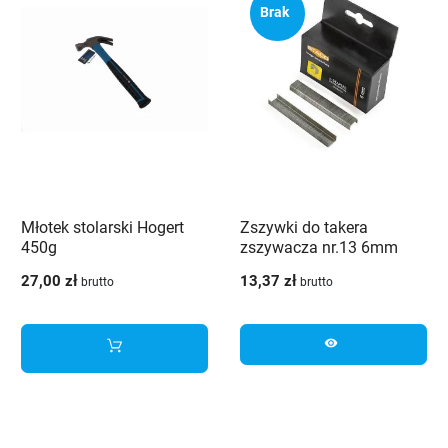
Brak
Młotek stolarski Hogert
Zszywki do takera
450g
zszywacza nr.13 6mm
2000szt
27,00 zł
13,37 zł
brutto
brutto
visibility