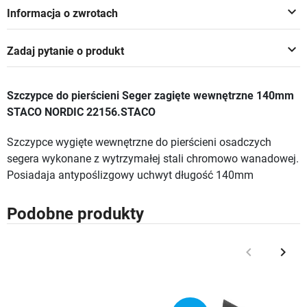
keyboard_arrow_down
Informacja o zwrotach
keyboard_arrow_down
Zadaj pytanie o produkt
Szczypce do pierścieni Seger zagięte wewnętrzne 140mm
STACO NORDIC 22156.STACO
Szczypce wygięte wewnętrzne do pierścieni osadczych
segera wykonane z wytrzymałej stali chromowo wanadowej.
Posiadaja antypoślizgowy uchwyt długość 140mm
Podobne produkty
keyboard_arrow_left
keyboard_arrow_right
Poprzedni
Nast