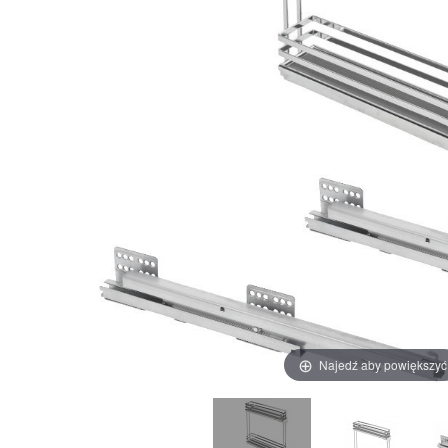
Najedź aby powiększyć