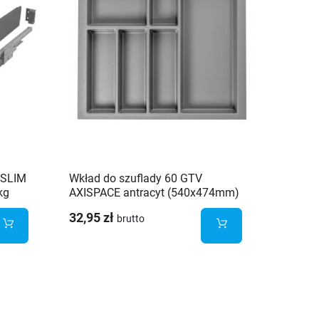
 SLIM
Wkład do szuflady 60 GTV
Szufla
kg
AXISPACE antracyt (540x474mm)
450 mm
32,95 zł
104,72
brutto