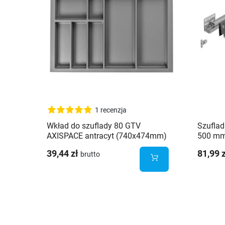
1 recenzja
Wkład do szuflady 80 GTV
Szufla
AXISPACE antracyt (740x474mm)
500 mm 
35kg
39,44 zł
81,99 
brutto