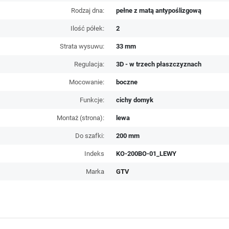
Rodzaj dna:
pełne z matą antypoślizgową
Ilość półek:
2
Strata wysuwu:
33 mm
Regulacja:
3D - w trzech płaszczyznach
Mocowanie:
boczne
Funkcje:
cichy domyk
Montaż (strona):
lewa
Do szafki:
200 mm
Indeks
KO-200BO-01_LEWY
Marka
GTV