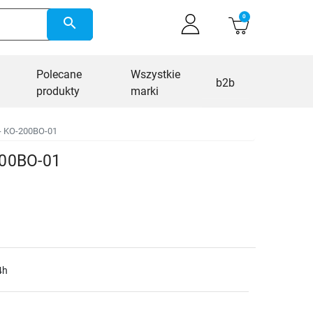
0
search
Polecane
Wszystkie
b2b
produkty
marki
- KO-200BO-01
200BO-01
4h