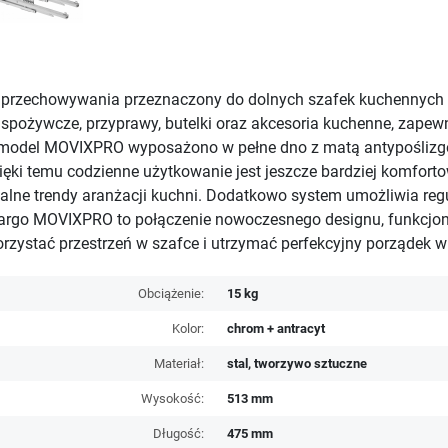
przechowywania przeznaczony do dolnych szafek kuchennych
żywcze, przyprawy, butelki oraz akcesoria kuchenne, zapewnia
h, model MOVIXPRO wyposażono w pełne dno z matą antypośliz
ki temu codzienne użytkowanie jest jeszcze bardziej komfort
alne trendy aranżacji kuchni. Dodatkowo system umożliwia regul
rgo MOVIXPRO to połączenie nowoczesnego designu, funkcjona
rzystać przestrzeń w szafce i utrzymać perfekcyjny porządek w
Obciążenie:
15 kg
Kolor:
chrom + antracyt
Materiał:
stal, tworzywo sztuczne
Wysokość:
513 mm
Długość:
475 mm