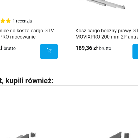
1 recenzja
nice do kosza cargo GTV
Kosz cargo boczny prawy G
PRO mocowanie
MOVIXPRO 200 mm 2P antra
ronne PB-KO450BO-L1
KO-200BO-60
zł
189,36 zł
brutto
brutto
t, kupili również: