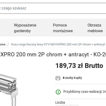
Wyposażenie
Pomoce
Obrzeża
garderoby
montażowe
meblowe
towe
Kosz cargo boczny lewy GTV MOVIXPRO 200 mm 2P chrom + antracyt 
IXPRO 200 mm 2P chrom + antracyt - KO-
189,73 zł Brutto
4
osoby kupiły
info_outline
Przybliżony czas realizacji: 2
Liczba