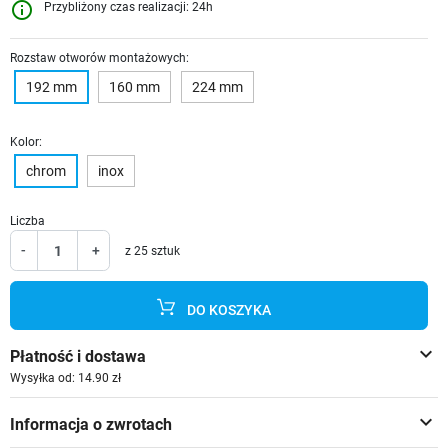
info_outline
Przybliżony czas realizacji: 24h
Rozstaw otworów montażowych:
192 mm
160 mm
224 mm
Kolor:
chrom
inox
Liczba
-
+
z 25 sztuk
DO KOSZYKA
keyboard_arrow_down
Płatność i dostawa
Wysyłka od: 14.90 zł
keyboard_arrow_down
Informacja o zwrotach