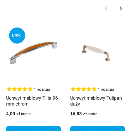
keyboard_arrow_left
keyboard_arrow_right
Poprzedni
Nast
Brak
1 recenzja
1 recenzja
Uchwyt meblowy Tilia 96
Uchwyt meblowy Tulipan
mm chrom
duży
4,00 zł
16,83 zł
brutto
brutto