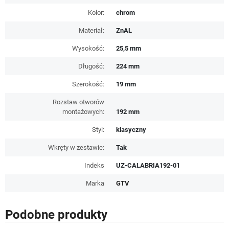
Kolor:
chrom
Materiał:
ZnAL
Wysokość:
25,5 mm
Długość:
224 mm
Szerokość:
19 mm
Rozstaw otworów
montażowych:
192 mm
Styl:
klasyczny
Wkręty w zestawie:
Tak
Indeks
UZ-CALABRIA192-01
Marka
GTV
Podobne produkty