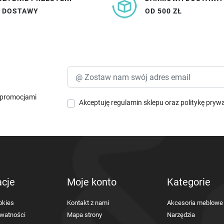
I DOSTAWY
OD 500 ZŁ
i promocjami
Akceptuję
regulamin sklepu
oraz
politykę pryw
acje
Moje konto
Kategorie
okies
Kontakt z nami
Akcesoria meblowe
ywatności
Mapa strony
Narzędzia