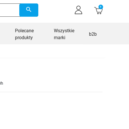
0
search
Polecane
Wszystkie
b2b
produkty
marki
8h