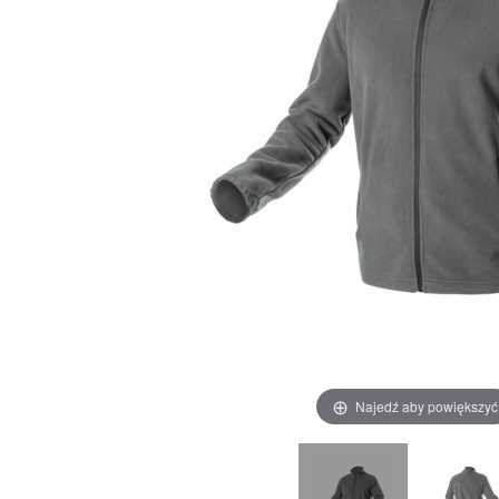
Najedź aby powiększyć