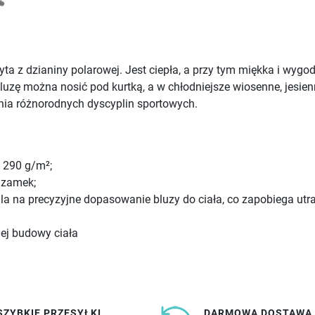
a z dzianiny polarowej. Jest ciepła, a przy tym miękka i wyg
uzę można nosić pod kurtką, a w chłodniejsze wiosenne, jesienn
ania różnorodnych dyscyplin sportowych.
e 290 g/m²;
 zamek;
a na precyzyjne dopasowanie bluzy do ciała, co zapobiega utrac
ej budowy ciała
SZYBKIE PRZESYŁKI
DARMOWA DOSTAWA