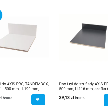
ył do AXIS PRO, TANDEMBOX,
Dno i tył do szuflady AXIS P
 L-500 mm, H-199 mm,
500 mm, H-116 mm, szafka 
 60 cm
zł
39,13 zł
brutto
brutto
visibility