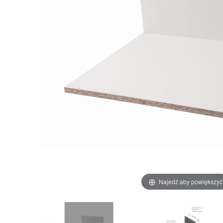
Najedź aby powiększyć