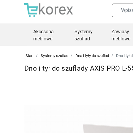
Akcesoria
Systemy
Zawiasy
meblowe
szuflad
meblowe
Start
Systemy szuflad
Dna i tyły do szuflad
Dno i tył
Dno i tył do szuflady AXIS PRO L