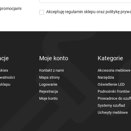
i promocjami
Akceptuję
regulamin sklepu
oraz
politykę pryw
acje
Moje konto
Kategorie
okies
Kontakt z nami
Akcesoria meblowe
ywatności
Mapa strony
Narzędzia
sklepu
Logowanie
Oświetlenie LED
Rejestracja
Podnośniki frontów
Moje konto
Prowadnice do szuf
Systemy szuflad
Uchwyty meblowe