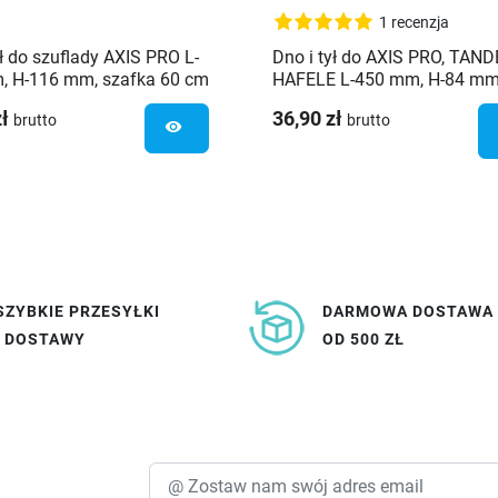
1 recenzja
ył do szuflady AXIS PRO L-
Dno i tył do AXIS PRO, TAN
, H-116 mm, szafka 60 cm
HAFELE L-450 mm, H-84 mm
szafka 60 cm
zł
36,90 zł
brutto
brutto
visibility
SZYBKIE PRZESYŁKI
DARMOWA DOSTAWA
I DOSTAWY
OD 500 ZŁ