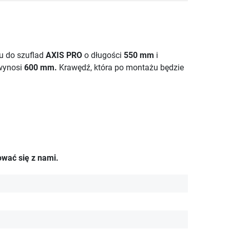
u do szuflad
AXIS PRO
o długości
550 mm
i
wynosi
600 mm.
Krawędź, która po montażu będzie
ować
się z nami.