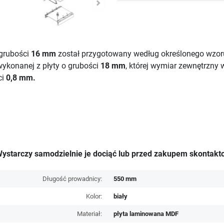
grubości
16 mm
został przygotowany według określonego wzor
ykonanej z płyty o grubości
18 mm
, której wymiar zewnętrzny 
ci
0,8 mm.
ystarczy samodzielnie je dociąć lub przed zakupem
skontakt
Długość prowadnicy:
550 mm
Kolor:
biały
Materiał:
płyta laminowana MDF