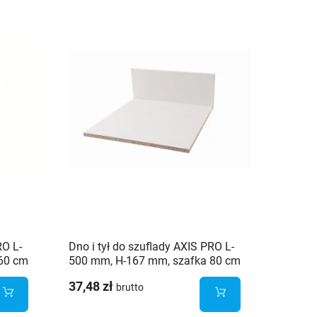
RO L-
Dno i tył do szuflady AXIS PRO L-
Dno i 
60 cm
500 mm, H-167 mm, szafka 80 cm
HAFELE
szafka
37,48 zł
33,55 
brutto