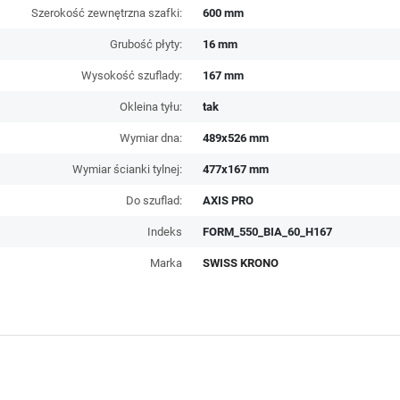
Szerokość zewnętrzna szafki:
600 mm
Grubość płyty:
16 mm
Wysokość szuflady:
167 mm
Okleina tyłu:
tak
Wymiar dna:
489x526 mm
Wymiar ścianki tylnej:
477x167 mm
Do szuflad:
AXIS PRO
Indeks
FORM_550_BIA_60_H167
Marka
SWISS KRONO