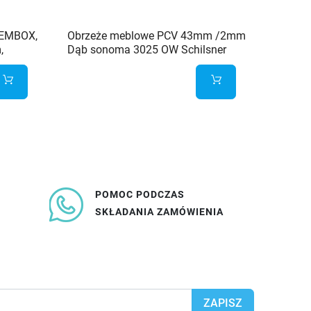
DEMBOX,
Obrzeże meblowe PCV 43mm /2mm
Szufla
,
Dąb sonoma 3025 OW Schilsner
wysoka
KPL50
89,83 
POMOC PODCZAS
SKŁADANIA ZAMÓWIENIA