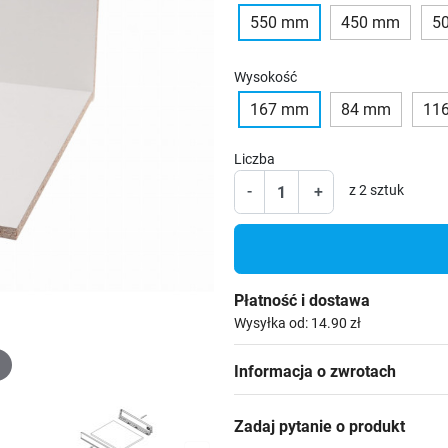
550 mm
450 mm
5
Wysokość
167 mm
84 mm
11
Liczba
-
+
z 2 sztuk
Płatność i dostawa
Wysyłka od: 14.90 zł
Informacja o zwrotach
Zadaj pytanie o produkt