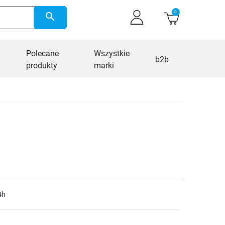
0
search
Polecane
Wszystkie
b2b
produkty
marki
4h