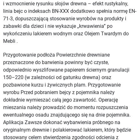
i wzmocnienie rysunku słojów drewna – efekt rustykalny,
linia bejc o indeksach BN-XXX dodatkowo spełnia normę EN-
71-3, dopuszczającą stosowanie wyrobów na produkty i
zabawki dla dzieci i nie wykazuje „krwawienia” po
wykończeniu lakierem wodnym oraz Olejem Twardym do
Mebli .
Przygotowanie podłoża Powierzchnie drewniane
przeznaczone do barwienia powinny być czyste,
odpowiednio wyszlifowane papierem ściernym granulacji
150–220 (w zależności od gatunku drewna) oraz
pozbawione kurzu i żywicznych plam. Przygotowanie
wyrobu Przed pobraniem bejcy z pojemnika należy
dokładnie wymieszać całą jego zawartość. Operację
mieszania należy prowadzić do momentu rozpuszczenia
ewentualnego osadu znajdującego się na dnie pojemnika.
Aplikacja Zawsze dokonać wybarwienia próbnego na
oryginalnym drewnie i polakierować lakierem, który będzie
stosowany celem stwierdzenia zgodności odcienia z