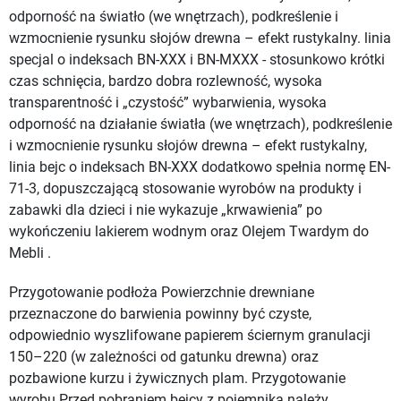
odporność na światło (we wnętrzach), podkreślenie i
wzmocnienie rysunku słojów drewna – efekt rustykalny. linia
specjal o indeksach BN-XXX i BN-MXXX - stosunkowo krótki
czas schnięcia, bardzo dobra rozlewność, wysoka
transparentność i „czystość” wybarwienia, wysoka
odporność na działanie światła (we wnętrzach), podkreślenie
i wzmocnienie rysunku słojów drewna – efekt rustykalny,
linia bejc o indeksach BN-XXX dodatkowo spełnia normę EN-
71-3, dopuszczającą stosowanie wyrobów na produkty i
zabawki dla dzieci i nie wykazuje „krwawienia” po
wykończeniu lakierem wodnym oraz Olejem Twardym do
Mebli .
Przygotowanie podłoża Powierzchnie drewniane
przeznaczone do barwienia powinny być czyste,
odpowiednio wyszlifowane papierem ściernym granulacji
150–220 (w zależności od gatunku drewna) oraz
pozbawione kurzu i żywicznych plam. Przygotowanie
wyrobu Przed pobraniem bejcy z pojemnika należy