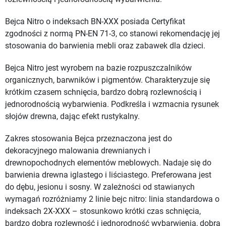
Bejca Nitro o indeksach BN-XXX posiada Certyfikat
zgodności z normą PN-EN 71-3, co stanowi rekomendację jej
stosowania do barwienia mebli oraz zabawek dla dzieci.
Bejca Nitro jest wyrobem na bazie rozpuszczalników
organicznych, barwników i pigmentów. Charakteryzuje się
krótkim czasem schnięcia, bardzo dobrą rozlewnością i
jednorodnością wybarwienia. Podkreśla i wzmacnia rysunek
słojów drewna, dając efekt rustykalny.
Zakres stosowania Bejca przeznaczona jest do
dekoracyjnego malowania drewnianych i
drewnopochodnych elementów meblowych. Nadaje się do
barwienia drewna iglastego i liściastego. Preferowana jest
do dębu, jesionu i sosny. W zależności od stawianych
wymagań rozróżniamy 2 linie bejc nitro: linia standardowa o
indeksach 2X-XXX – stosunkowo krótki czas schnięcia,
bardzo dobra rozlewność i jednorodność wybarwienia, dobra