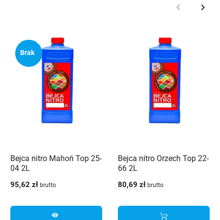
keyboard_arrow_left
keyboard_arrow_right
Poprzedni
Nast
Brak
Bejca nitro Mahoń Top 25-
Bejca nitro Orzech Top 22-
04 2L
66 2L
95,62 zł
80,69 zł
brutto
brutto
visibility