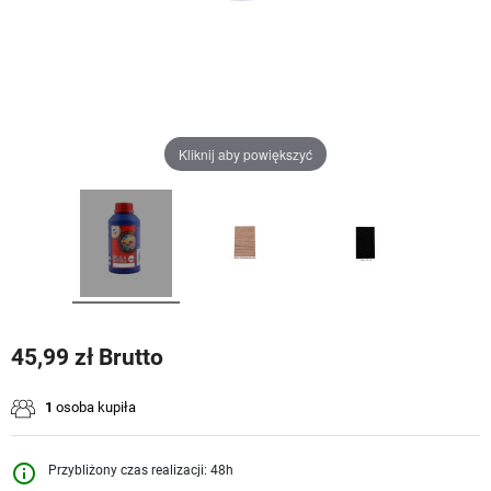
Kliknij aby powiększyć
45,99 zł Brutto
1
osoba kupiła
info_outline
Przybliżony czas realizacji: 48h