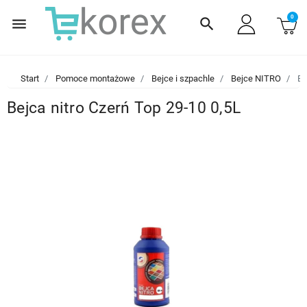
0
menu
search
Start
Pomoce montażowe
Bejce i szpachle
Bejce NITRO
Be
Bejca nitro Czerń Top 29-10 0,5L