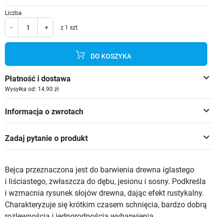
Liczba
-
+
z 1 szt.
DO KOSZYKA
keyboard_arrow_down
Płatność i dostawa
Wysyłka od: 14.90 zł
keyboard_arrow_down
Informacja o zwrotach
keyboard_arrow_down
Zadaj pytanie o produkt
Bejca przeznaczona jest do barwienia drewna iglastego
i liściastego, zwłaszcza do dębu, jesionu i sosny. Podkreśla
i wzmacnia rysunek słojów drewna, dając efekt rustykalny.
Charakteryzuje się krótkim czasem schnięcia, bardzo dobrą
rozlewnością i jednorodnością wybarwienia.