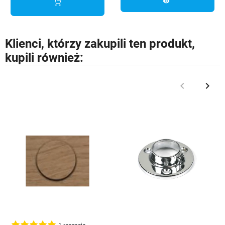
visibility
Klienci, którzy zakupili ten produkt,
kupili również:
keyboard_arrow_left
keyboard_arrow_right
Poprzedni
Nast