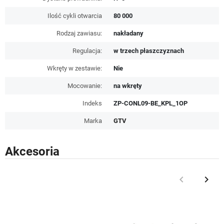
Ilość cykli otwarcia
80 000
Rodzaj zawiasu:
nakładany
Regulacja:
w trzech płaszczyznach
Wkręty w zestawie:
Nie
Mocowanie:
na wkręty
Indeks
ZP-CONL09-BE_KPL_1OP
Marka
GTV
Akcesoria
keyboard_arrow_left
keyboard_arrow_right
Poprzedni
Nast