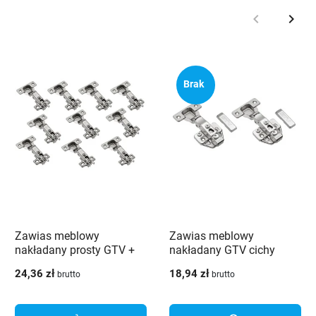
keyboard_arrow_left
keyboard_arrow_right
Poprzedni
Nast
Brak
Zawias meblowy
Zawias meblowy
nakładany prosty GTV +
nakładany GTV cichy
prowadnik - 20 szt.
domyk reg. 3D mimośród
24,36 zł
18,94 zł
brutto
brutto
z prowadnikiem - 2 szt.