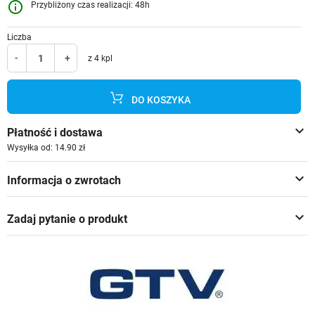
info_outline
Przybliżony czas realizacji: 48h
Liczba
-
+
z 4 kpl
DO KOSZYKA
keyboard_arrow_down
Płatność i dostawa
Wysyłka od: 14.90 zł
keyboard_arrow_down
Informacja o zwrotach
keyboard_arrow_down
Zadaj pytanie o produkt