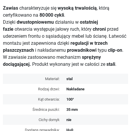
Zawias
charakteryzuje się
wysoką trwałością
, którą
certyfikowano na
80 000 cykli
.
Dzięki
dwustopniowemu
działaniu w
ostatniej
fazie
otwarcia występuje jałowy ruch, który
chroni
przed
uderzeniem frontu o sąsiadujący mebel lub ścianę. Łatwość
montażu jest zapewniona dzięki
regulacji w trzech
płaszczyznach
i nakładanemu
prowadnikowi
typu
clip-on
.
W zawiasie zastosowano mechanizm
sprężyny
dociągającej.
Produkt wykonany jest w całości ze
stali
.
Materiał:
stal
Rodzaj drzwi:
Nakładane
Kąt otwarcia:
100°
Średnica puszki:
35 mm
Cichy domyk
nie
Dystans prowadnika:
H=0