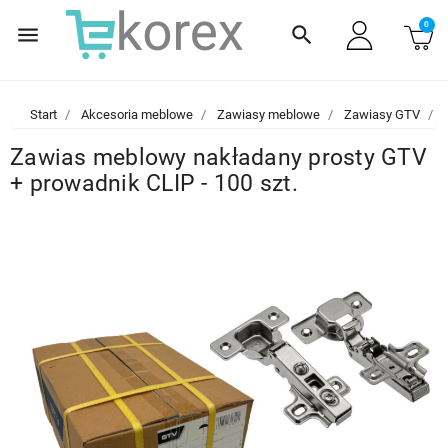
0
menu
search
Start
Akcesoria meblowe
Zawiasy meblowe
Zawiasy GTV
Z
Zawias meblowy nakładany prosty GTV
+ prowadnik CLIP - 100 szt.