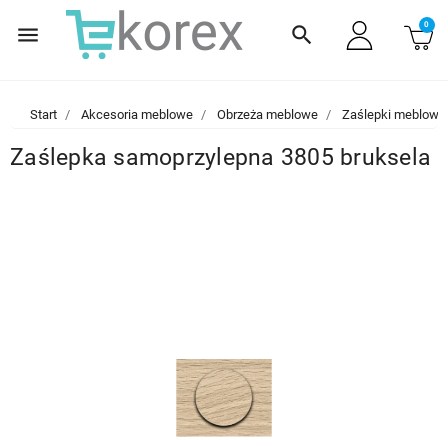
0
menu
search
Start
Akcesoria meblowe
Obrzeża meblowe
Zaślepki meblowe
Zaślepka samoprzylepna 3805 bruksela