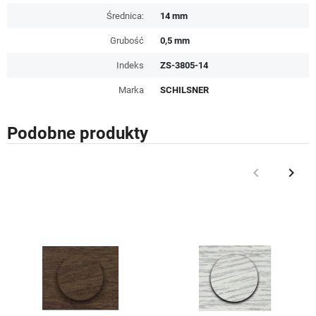
Średnica:
14 mm
Grubość
0,5 mm
Indeks
ZS-3805-14
Marka
SCHILSNER
Podobne produkty
keyboard_arrow_left
keyboard_arrow_right
Poprzedni
Nast