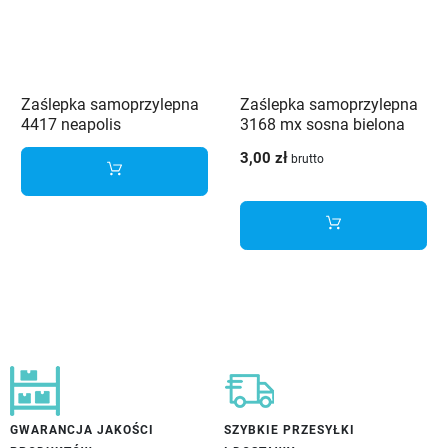
Zaślepka samoprzylepna
Zaślepka samoprzylepna
4417 neapolis
3168 mx sosna bielona
czekoladowy ov
3,00 zł
brutto
GWARANCJA JAKOŚCI
SZYBKIE PRZESYŁKI