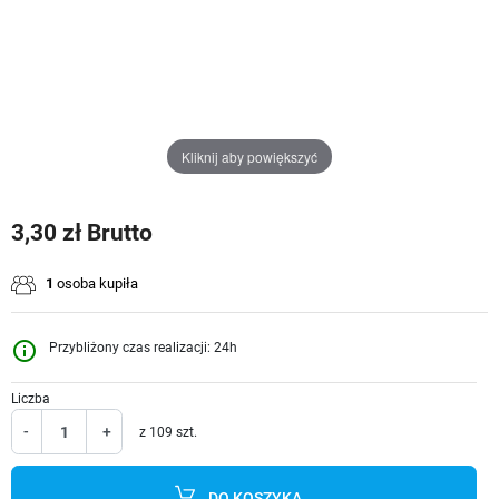
Kliknij aby powiększyć
3,30 zł Brutto
1
osoba kupiła
info_outline
Przybliżony czas realizacji: 24h
Liczba
-
+
z 109 szt.
DO KOSZYKA