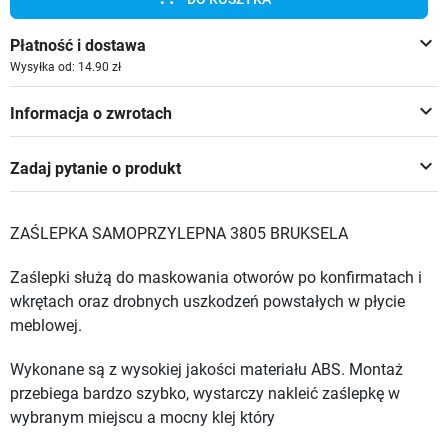
keyboard_arrow_down
Płatność i dostawa
Wysyłka od: 14.90 zł
keyboard_arrow_down
Informacja o zwrotach
keyboard_arrow_down
Zadaj pytanie o produkt
ZAŚLEPKA SAMOPRZYLEPNA 3805 BRUKSELA
Zaślepki służą do maskowania otworów po konfirmatach i
wkrętach oraz drobnych uszkodzeń powstałych w płycie
meblowej.
Wykonane są z wysokiej jakości materiału ABS. Montaż
przebiega bardzo szybko, wystarczy nakleić zaślepkę w
wybranym miejscu a mocny klej który