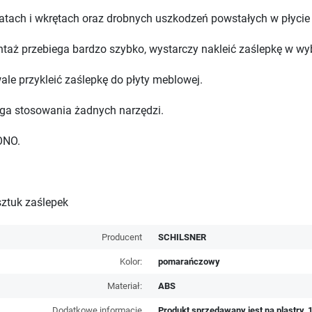
tach i wkrętach oraz drobnych uszkodzeń powstałych w płycie
taż przebiega bardzo szybko, wystarczy nakleić zaślepkę w wy
wale przykleić zaślepkę do płyty meblowej.
ga stosowania żadnych narzędzi.
ONO.
sztuk zaślepek
Producent
SCHILSNER
Kolor:
pomarańczowy
Materiał:
ABS
Dodatkowe informacje
Produkt sprzedawany jest na plastry, 1