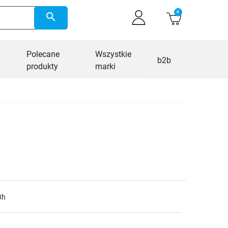
0
search
Polecane
Wszystkie
b2b
produkty
marki
8h