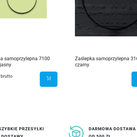
ka samoprzylepna 7100
Zaślepka samoprzylepna 31
 jasny
czarny
brutto
SZYBKIE PRZESYŁKI
DARMOWA DOSTAWA
I DOSTAWY
OD 500 ZŁ