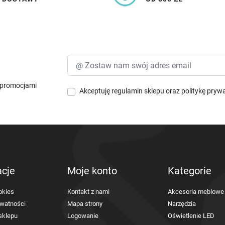
i promocjami
Akceptuję
regulamin sklepu
oraz
politykę pryw
acje
Moje konto
Kategorie
okies
Kontakt z nami
Akcesoria meblowe
ywatności
Mapa strony
Narzędzia
sklepu
Logowanie
Oświetlenie LED