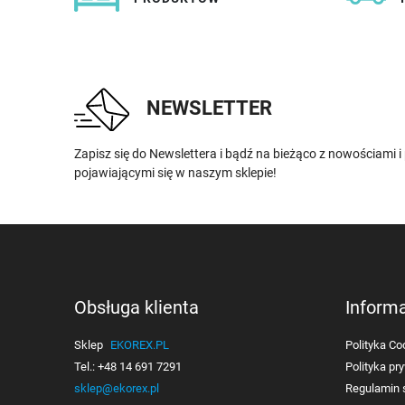
NEWSLETTER
Zapisz się do Newslettera i bądź na bieżąco z nowościami 
pojawiającymi się w naszym sklepie!
Obsługa klienta
Inform
Sklep
EKOREX.PL
Polityka Co
Tel.:
+48 14 691 7291
Polityka pr
sklep@ekorex.pl
Regulamin 