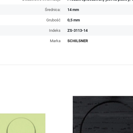
Średnica:
14 mm
Grubość
0,5 mm
Indeks
ZS-3113-14
Marka
SCHILSNER