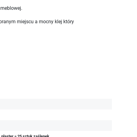
 meblowej.
branym miejscu a mocny klej który
 plaster = 25 sztuk zaślepek.