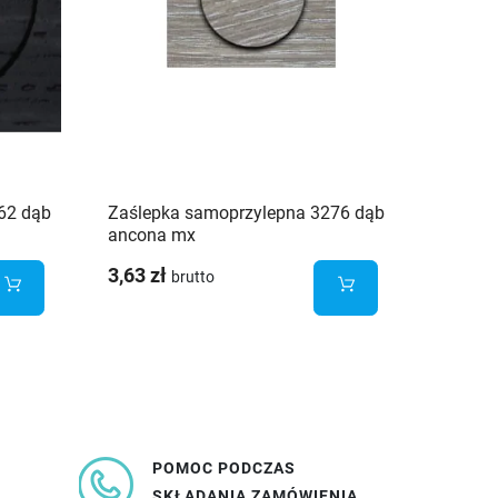
62 dąb
Zaślepka samoprzylepna 3276 dąb
Zaślep
ancona mx
popiel
3,63 zł
1,93 z
brutto
POMOC PODCZAS
SKŁADANIA ZAMÓWIENIA