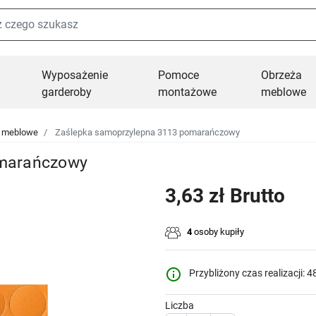
Wyposażenie
Pomoce
Obrzeża
garderoby
montażowe
meblowe
i meblowe
Zaślepka samoprzylepna 3113 pomarańczowy
omarańczowy
3,63 zł Brutto
4
osoby kupiły
info_outline
Przybliżony czas realizacji: 4
Liczba