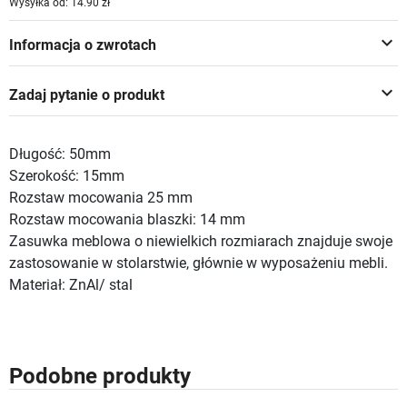
Wysyłka od: 14.90 zł
keyboard_arrow_down
Informacja o zwrotach
keyboard_arrow_down
Zadaj pytanie o produkt
Długość: 50mm
Szerokość: 15mm
Rozstaw mocowania 25 mm
Rozstaw mocowania blaszki: 14 mm
Zasuwka meblowa o niewielkich rozmiarach znajduje swoje
zastosowanie w stolarstwie, głównie w wyposażeniu mebli.
Materiał: ZnAl/ stal
Podobne produkty