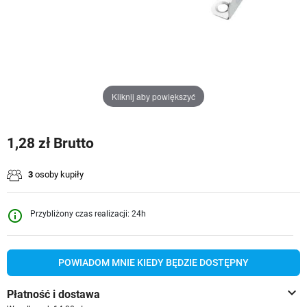
Kliknij aby powiększyć
1,28 zł Brutto
3
osoby kupiły
info_outline
Przybliżony czas realizacji: 24h
POWIADOM MNIE KIEDY BĘDZIE DOSTĘPNY
keyboard_arrow_down
Płatność i dostawa