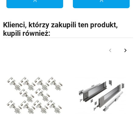
Klienci, którzy zakupili ten produkt,
kupili również:
keyboard_arrow_left
keyboard_arrow_right
Poprzedni
Nast