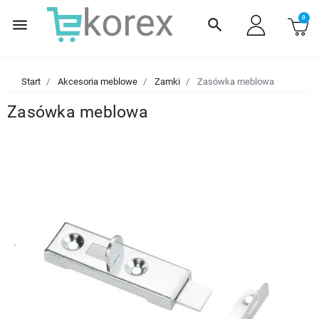
0
menu
search
Start
Akcesoria meblowe
Zamki
Zasówka meblowa
Zasówka meblowa