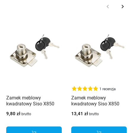
keyboard_arrow_left
keyboard_arrow_right
Poprzedni
Nast
1 recenzja
Zamek meblowy
Zamek meblowy
kwadratowy Siso X850
kwadratowy Siso X850
fi19X22 niklowany
FI19X22 KA-D20
9,80 zł
13,41 zł
brutto
brutto
14.01.052-2
ujednolicona kombinacja
14.01.065-5