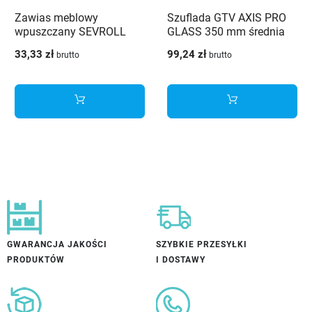
Zawias meblowy
Szuflada GTV AXIS PRO
wpuszczany SEVROLL
GLASS 350 mm średnia
cichy domyk + prowadnik
H-116 bok ze szkłem cichy
33,33 zł
99,24 zł
brutto
brutto
na 4 otwory - 10 szt.
domyk antracyt
GWARANCJA JAKOŚCI
SZYBKIE PRZESYŁKI
PRODUKTÓW
I DOSTAWY