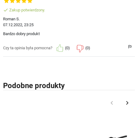
done
Zakup potwierdzony.
Roman S.
07.12.2022, 23:25
Bardzo dobry produkt
(0)
(0)
Czy ta opinia była pomocna?
Podobne produkty
keyboard_arrow_left
keyboard_arrow_right
Poprzedni
Nast