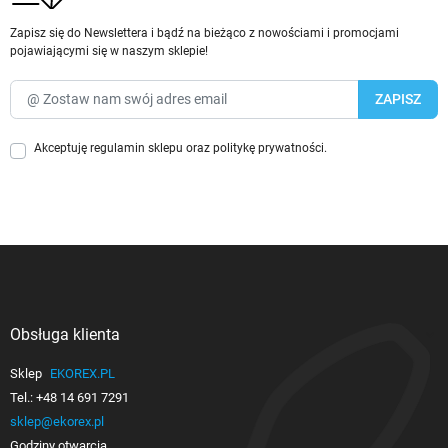
Zapisz się do Newslettera i bądź na bieżąco z nowościami i promocjami
pojawiającymi się w naszym sklepie!
Akceptuję
regulamin sklepu
oraz
politykę prywatności
.
Obsługa klienta

Sklep
EKOREX.PL
Tel.:
+48 14 691 7291
sklep@ekorex.pl
Godziny otwarcia