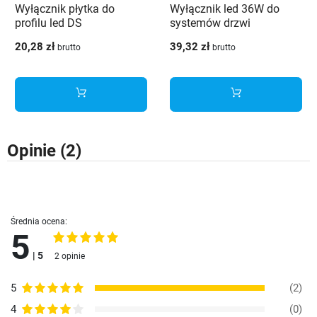
Wyłącznik płytka do
Wyłącznik led 36W do
profilu led DS
systemów drzwi
przesuwnych
20,28 zł
39,32 zł
brutto
brutto
Opinie
(2)
Średnia ocena:
5
| 5
2 opinie
5
(2)
4
(0)