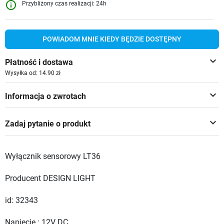
info_outline
Przybliżony czas realizacji: 24h
POWIADOM MNIE KIEDY BĘDZIE DOSTĘPNY
keyboard_arrow_down
Płatność i dostawa
Wysyłka od: 14.90 zł
keyboard_arrow_down
Informacja o zwrotach
keyboard_arrow_down
Zadaj pytanie o produkt
Wyłącznik sensorowy LT36
Producent DESIGN LIGHT
id: 32343
Napięcie : 12V DC