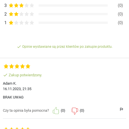
3
(0)
2
(0)
1
(0)
done
Opinie wystawiane są przez klientów po zakupie produktu.
done
Zakup potwierdzony.
Adam K.
16.11.2023, 21:35
BRAK UWAG
(0)
(0)
Czy ta opinia była pomocna?