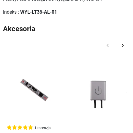
Indeks :
WYL-LT36-AL-01
Akcesoria
keyboard_arrow_left
keyboard_arrow_right
Poprzedni
Nast
1 recenzja