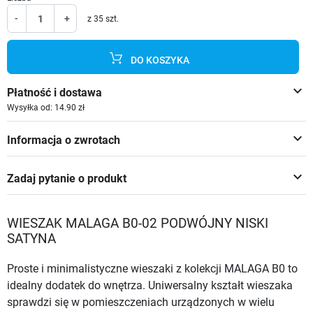
-
+
z 35 szt.
DO KOSZYKA
keyboard_arrow_down
Płatność i dostawa
Wysyłka od: 14.90 zł
keyboard_arrow_down
Informacja o zwrotach
keyboard_arrow_down
Zadaj pytanie o produkt
WIESZAK MALAGA B0-02 PODWÓJNY NISKI
SATYNA
Proste i minimalistyczne wieszaki z kolekcji MALAGA B0 to
idealny dodatek do wnętrza. Uniwersalny kształt wieszaka
sprawdzi się w pomieszczeniach urządzonych w wielu