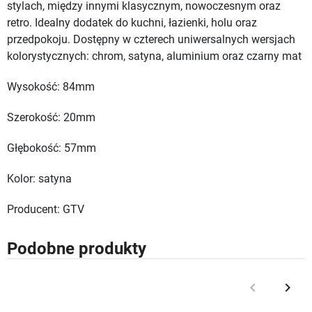
stylach, między innymi klasycznym, nowoczesnym oraz
retro. Idealny dodatek do kuchni, łazienki, holu oraz
przedpokoju. Dostępny w czterech uniwersalnych wersjach
kolorystycznych: chrom, satyna, aluminium oraz czarny mat
Wysokość: 84mm
Szerokość: 20mm
Głębokość: 57mm
Kolor: satyna
Producent: GTV
Podobne produkty
keyboard_arrow_left
keyboard_arrow_right
Poprzedni
Nast