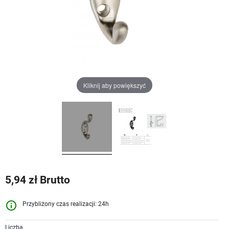
Kliknij aby powiększyć
5,94 zł Brutto
info_outline
Przybliżony czas realizacji: 24h
Liczba