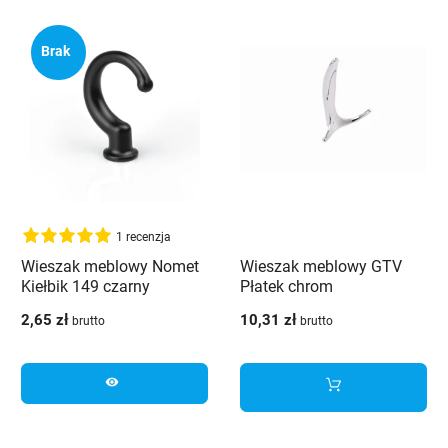
Brak
1 recenzja
Wieszak meblowy Nomet
Wieszak meblowy GTV
Kiełbik 149 czarny
Płatek chrom
2,65 zł
10,31 zł
brutto
brutto
visibility