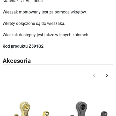
Materiał : ZnAL, metal
Wieszak montowany jest za pomocą wkrętów.
Wkręty dołączone są do wieszaka.
Wieszak dostępny jest także w innych kolorach.
Kod produktu Z391G2
Akcesoria
keyboard_arrow_left
keyboard_arrow_right
Poprzedni
Nast