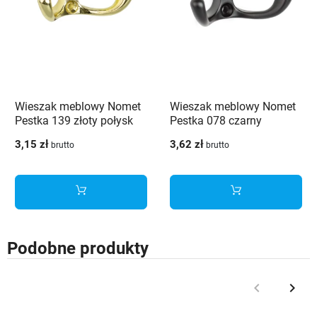
Wieszak meblowy Nomet
Wieszak meblowy Nomet
Pestka 139 złoty połysk
Pestka 078 czarny
3,15 zł
3,62 zł
brutto
brutto
Podobne produkty
keyboard_arrow_left
keyboard_arrow_right
Poprzedni
Nast