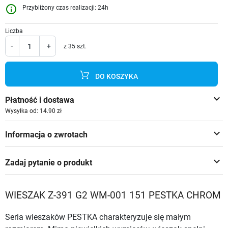
info_outline
Przybliżony czas realizacji: 24h
Liczba
-
+
z 35 szt.
DO KOSZYKA
keyboard_arrow_down
Płatność i dostawa
Wysyłka od: 14.90 zł
keyboard_arrow_down
Informacja o zwrotach
keyboard_arrow_down
Zadaj pytanie o produkt
WIESZAK Z-391 G2 WM-001 151 PESTKA CHROM
Seria wieszaków PESTKA charakteryzuje się małym