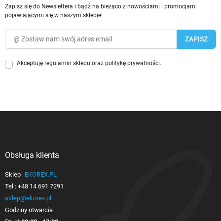
Zapisz się do Newslettera i bądź na bieżąco z nowościami i promocjami
pojawiającymi się w naszym sklepie!
Akceptuję
regulamin sklepu
oraz
politykę prywatności
.
Obsługa klienta

Sklep
EKOREX.PL
Tel.:
+48 14 691 7291
sklep@ekorex.pl
Godziny otwarcia