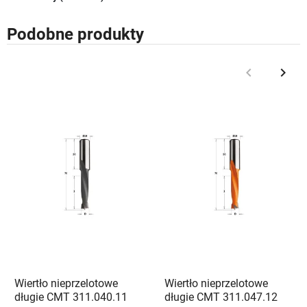
Podobne produkty
keyboard_arrow_left
keyboard_arrow_right
Poprzedni
Nast
Wiertło nieprzelotowe
Wiertło nieprzelotowe
długie CMT 311.040.11
długie CMT 311.047.12