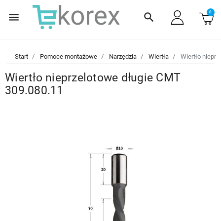
0
menu
search
Start
Pomoce montażowe
Narzędzia
Wiertła
Wiertło nieprz
Wiertło nieprzelotowe długie CMT
309.080.11