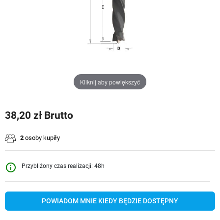
Kliknij aby powiększyć
38,20 zł Brutto
2
osoby kupiły
info_outline
Przybliżony czas realizacji: 48h
POWIADOM MNIE KIEDY BĘDZIE DOSTĘPNY