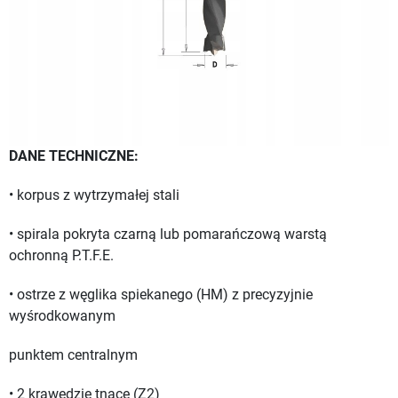
DANE TECHNICZNE:
• korpus z wytrzymałej stali
• spirala pokryta czarną lub pomarańczową warstą
ochronną P.T.F.E.
• ostrze z węglika spiekanego (HM) z precyzyjnie
wyśrodkowanym
punktem centralnym
• 2 krawędzie tnące (Z2)