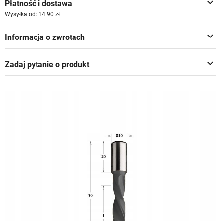
keyboard_arrow_down
Płatność i dostawa
Wysyłka od: 14.90 zł
keyboard_arrow_down
Informacja o zwrotach
keyboard_arrow_down
Zadaj pytanie o produkt