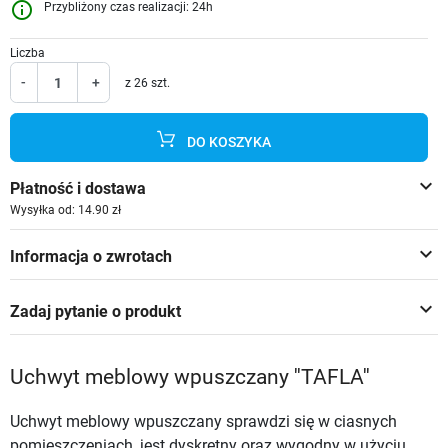
info_outline
Przybliżony czas realizacji: 24h
Liczba
-
+
z 26 szt.
DO KOSZYKA
keyboard_arrow_down
Płatność i dostawa
Wysyłka od: 14.90 zł
keyboard_arrow_down
Informacja o zwrotach
keyboard_arrow_down
Zadaj pytanie o produkt
Uchwyt meblowy wpuszczany ''TAFLA''
Uchwyt meblowy wpuszczany sprawdzi się w ciasnych
pomieszczeniach, jest dyskretny oraz wygodny w użyciu.