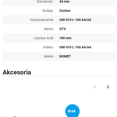
Szerokość:
44 mm
Rodzaj:
Zestaw
Kod producenta
UM-010 L-160 A6/A6
Marka
GTV
rozstaw śrub
160 mm
Indeks
UM-010 L-160 A6/A6
Marka
NOMET
Akcesoria
keyboard_arrow_left
keyboard_arrow_right
Poprzedni
Nast
Brak