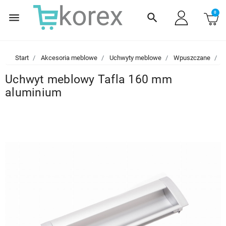
0
menu
search
Start
Akcesoria meblowe
Uchwyty meblowe
Wpuszczane
U
Uchwyt meblowy Tafla 160 mm
aluminium