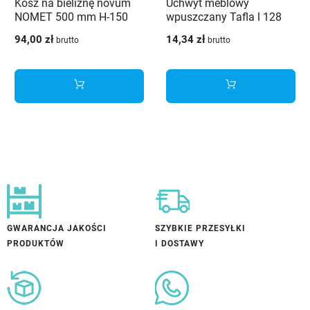
Kosz na bieliznę novum
Uchwyt meblowy
NOMET 500 mm H-150
wpuszczany Tafla l 128
mm biały - W-2406-500C1
aluminium
94,00 zł
14,34 zł
brutto
brutto
GWARANCJA JAKOŚCI
SZYBKIE PRZESYŁKI
PRODUKTÓW
I DOSTAWY