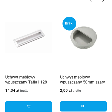
keyboard_arrow_left
keyboard_arrow_right
Poprzedni
Nast
Brak
Uchwyt meblowy
Uchwyt meblowy
wpuszczany Tafla l 128
wpuszczany 50mm szary
aluminium
14,34 zł
2,00 zł
brutto
brutto
visibility