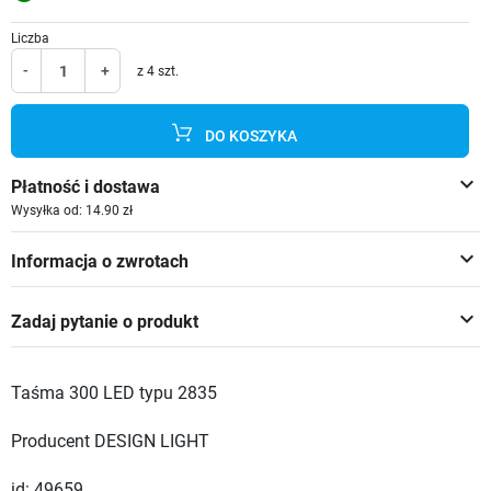
Liczba
-
+
z 4 szt.
DO KOSZYKA
keyboard_arrow_down
Płatność i dostawa
Wysyłka od: 14.90 zł
keyboard_arrow_down
Informacja o zwrotach
keyboard_arrow_down
Zadaj pytanie o produkt
Taśma 300 LED typu 2835
Producent DESIGN LIGHT
id: 49659