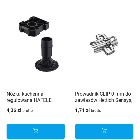
Poprzedni
Nast
Nóżka kuchenna
Prowadnik CLIP 0 mm do
regulowana HAFELE
zawiasów Hettich Sensys,
AXILO H-100 + płytka
Novisys i Intermat
4,36 zł
1,71 zł
brutto
brutto
mocująca