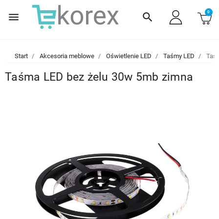
0
menu
search
Start
Akcesoria meblowe
Oświetlenie LED
Taśmy LED
Taśm
Taśma LED bez żelu 30w 5mb zimna