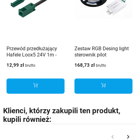
Przewód przedłużający
Zestaw RGB Desing light
Hafele Loox5 24V 1m -
sterownik pilot
833.95.718
12,99 zł
168,73 zł
brutto
brutto
Klienci, którzy zakupili ten produkt,
kupili również:
keyboard_arrow_left
keyboard_arrow_right