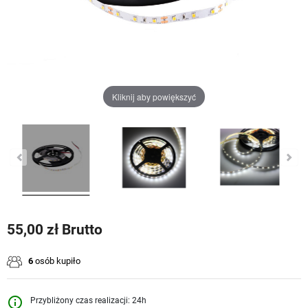
Kliknij aby powiększyć
55,00 zł Brutto
6
osób kupiło
info_outline
Przybliżony czas realizacji: 24h