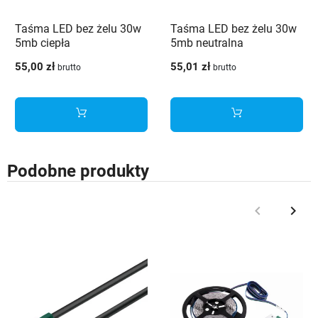
Taśma LED bez żelu 30w
Taśma LED bez żelu 30w
5mb ciepła
5mb neutralna
55,00 zł
55,01 zł
brutto
brutto
Podobne produkty
keyboard_arrow_left
keyboard_arrow_right
Poprzedni
Nast