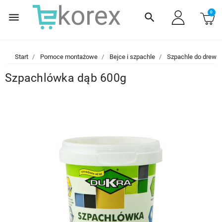
0
menu
search
Start
Pomoce montażowe
Bejce i szpachle
Szpachle do drewn
Szpachlówka dąb 600g