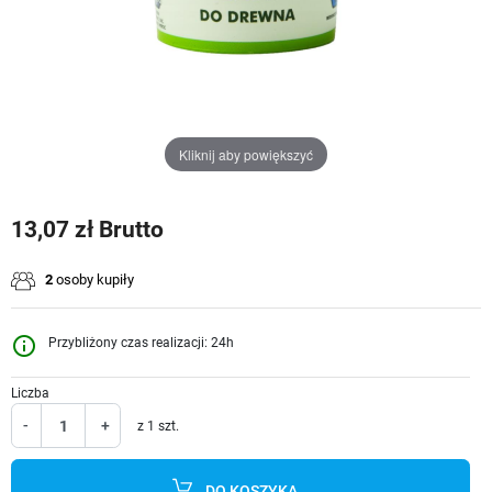
Kliknij aby powiększyć
13,07 zł Brutto
2
osoby kupiły
info_outline
Przybliżony czas realizacji: 24h
Liczba
-
+
z 1 szt.
DO KOSZYKA