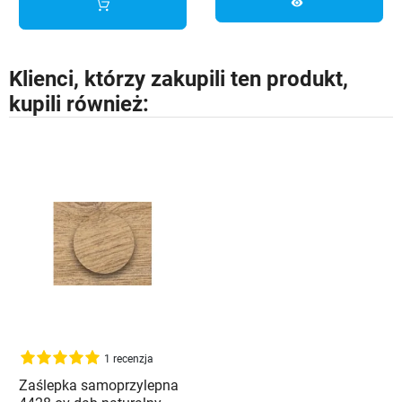
visibility
Klienci, którzy zakupili ten produkt,
kupili również:
1 recenzja
Zaślepka samoprzylepna