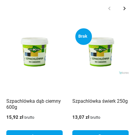
keyboard_arrow_left
keyboard_arrow_right
Poprzedni
Nast
Brak
Szpachlówka dąb ciemny
Szpachlówka świerk 250g
600g
15,92 zł
13,07 zł
brutto
brutto