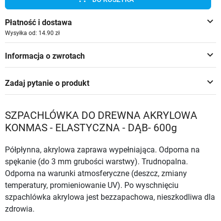
keyboard_arrow_down
Płatność i dostawa
Wysyłka od: 14.90 zł
keyboard_arrow_down
Informacja o zwrotach
keyboard_arrow_down
Zadaj pytanie o produkt
SZPACHLÓWKA DO DREWNA AKRYLOWA
KONMAS - ELASTYCZNA - DĄB- 600g
Półpłynna, akrylowa zaprawa wypełniająca. Odporna na
spękanie (do 3 mm grubości warstwy). Trudnopalna.
Odporna na warunki atmosferyczne (deszcz, zmiany
temperatury, promieniowanie UV). Po wyschnięciu
szpachlówka akrylowa jest bezzapachowa, nieszkodliwa dla
zdrowia.