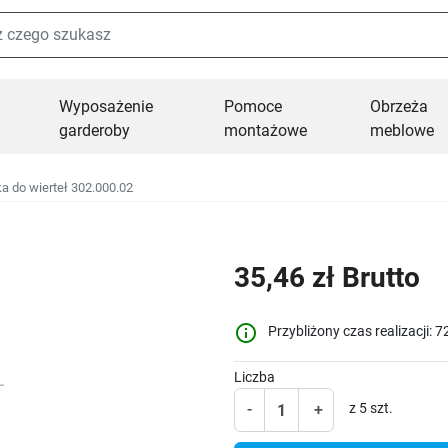
Wyposażenie
Pomoce
Obrzeża
garderoby
montażowe
meblowe
 do wierteł 302.000.02
35,46 zł Brutto
info_outline
Przybliżony czas realizacji: 7
Liczba
-
+
z 5 szt.