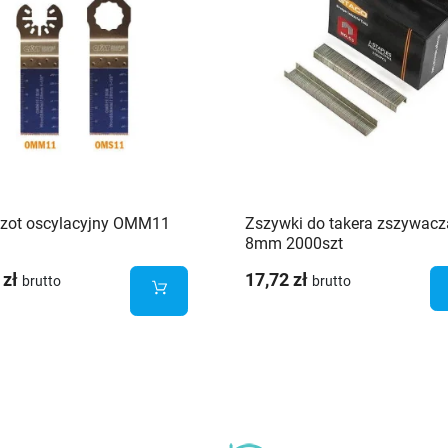
czot oscylacyjny OMM11
Zszywki do takera zszywacz
8mm 2000szt
 zł
17,72 zł
brutto
brutto