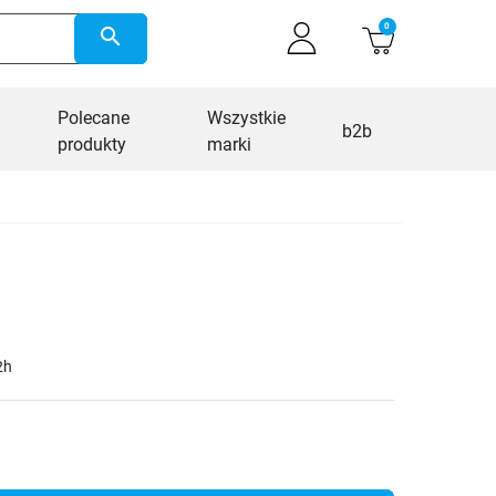
0
search
Polecane
Wszystkie
b2b
produkty
marki
2h