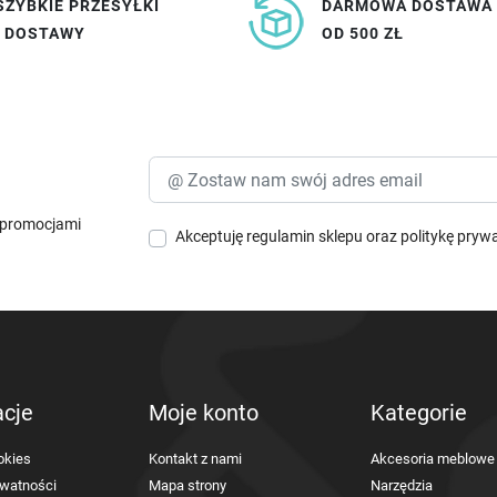
SZYBKIE PRZESYŁKI
DARMOWA DOSTAWA
I DOSTAWY
OD 500 ZŁ
i promocjami
Akceptuję
regulamin sklepu
oraz
politykę pryw
acje
Moje konto
Kategorie
okies
Kontakt z nami
Akcesoria meblowe
ywatności
Mapa strony
Narzędzia