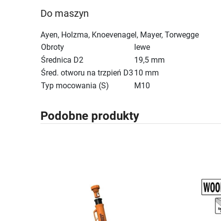
Do maszyn
Ayen, Holzma, Knoevenagel, Mayer, Torwegge
Obroty
lewe
Średnica D2
19,5 mm
Śred. otworu na trzpień D3
10 mm
Typ mocowania (S)
M10
Podobne produkty