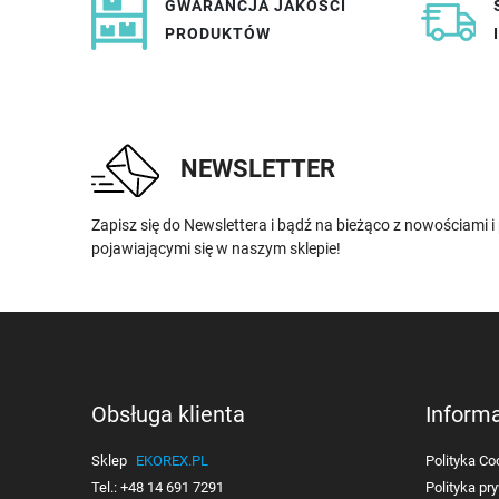
GWARANCJA JAKOŚCI
PRODUKTÓW
NEWSLETTER
Zapisz się do Newslettera i bądź na bieżąco z nowościami 
pojawiającymi się w naszym sklepie!
Obsługa klienta
Inform
Sklep
EKOREX.PL
Polityka Co
Tel.:
+48 14 691 7291
Polityka pr