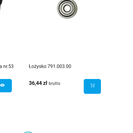
a nr.53
Łożysko 791.003.00
Cyklin
36,44 zł
136,31
brutto
visibility