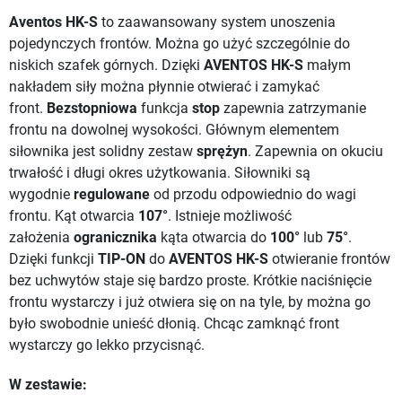
Aventos HK-S
to zaawansowany system unoszenia
pojedynczych frontów. Można go użyć szczególnie do
niskich szafek górnych. Dzięki
AVENTOS HK-S
małym
nakładem siły można płynnie otwierać i zamykać
front.
Bezstopniowa
funkcja
stop
zapewnia zatrzymanie
frontu na dowolnej wysokości. Głównym elementem
siłownika jest solidny zestaw
sprężyn
. Zapewnia on okuciu
trwałość i długi okres użytkowania. Siłowniki są
wygodnie
regulowane
od przodu odpowiednio do wagi
frontu. Kąt otwarcia
107°
. Istnieje możliwość
założenia
ogranicznika
kąta otwarcia do
100°
lub
75°
.
Dzięki funkcji
TIP-ON
do
AVENTOS HK-S
otwieranie frontów
bez uchwytów staje się bardzo proste. Krótkie naciśnięcie
frontu wystarczy i już otwiera się on na tyle, by można go
było swobodnie unieść dłonią. Chcąc zamknąć front
wystarczy go lekko przycisnąć.
W zestawie: