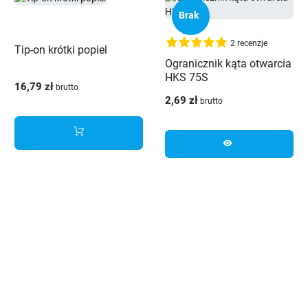
Brak
2 recenzje
Tip-on krótki popiel
Ogranicznik kąta otwarcia
HKS 75S
16,79 zł
brutto
2,69 zł
brutto
visibility