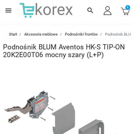
0
menu
search
Start
Akcesoria meblowe
Podnośniki frontów
Podnośnik BLUM 
Podnośnik BLUM Aventos HK-S TIP-ON
20K2E00T06 mocny szary (L+P)