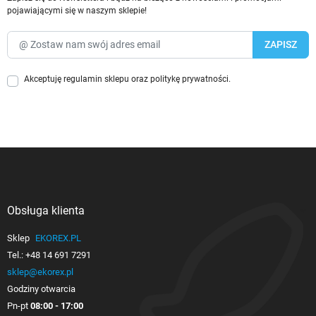
pojawiającymi się w naszym sklepie!
Akceptuję
regulamin sklepu
oraz
politykę prywatności
.
Obsługa klienta

Sklep
EKOREX.PL
Tel.:
+48 14 691 7291
sklep@ekorex.pl
Godziny otwarcia
Pn-pt
08:00 - 17:00