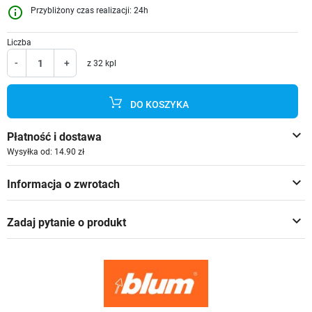
info_outline
Przybliżony czas realizacji: 24h
Liczba
-
+
z 32 kpl
DO KOSZYKA
keyboard_arrow_down
Płatność i dostawa
Wysyłka od: 14.90 zł
keyboard_arrow_down
Informacja o zwrotach
keyboard_arrow_down
Zadaj pytanie o produkt