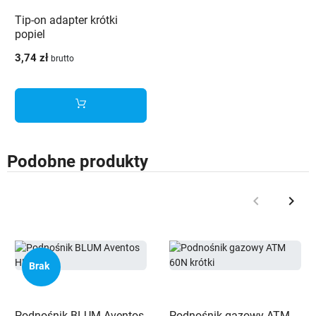
Tip-on adapter krótki
popiel
3,74 zł
brutto
Podobne produkty
keyboard_arrow_left
keyboard_arrow_right
Poprzedni
Nast
Brak
Podnośnik BLUM Aventos
Podnośnik gazowy ATM