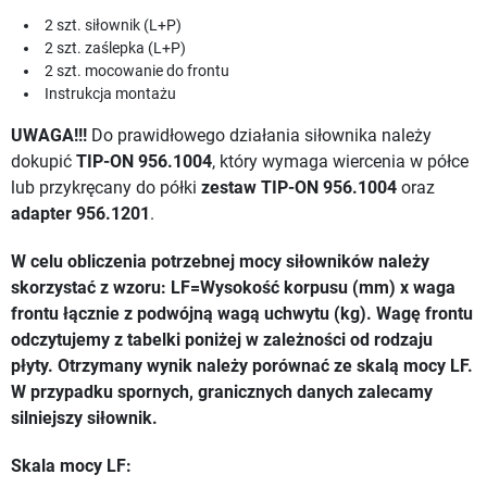
2 szt. siłownik (L+P)
2 szt. zaślepka (L+P)
2 szt. mocowanie do frontu
Instrukcja montażu
UWAGA!!!
Do prawidłowego działania siłownika należy
dokupić
TIP-ON 956.1004
, który wymaga wiercenia w półce
lub przykręcany do półki
zestaw TIP-ON 956.1004
oraz
adapter 956.1201
.
W celu obliczenia potrzebnej mocy siłowników należy
skorzystać z wzoru: LF=Wysokość korpusu (mm) x waga
frontu łącznie z podwójną wagą uchwytu (kg). Wagę frontu
odczytujemy z tabelki poniżej w zależności od rodzaju
płyty. Otrzymany wynik należy porównać ze skalą mocy LF.
W przypadku spornych, granicznych danych zalecamy
silniejszy siłownik.
Skala mocy LF: