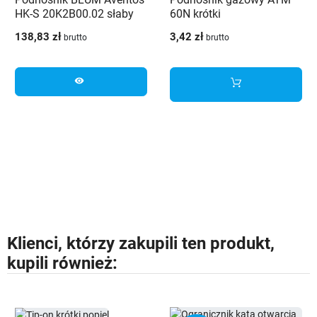
HK-S 20K2B00.02 słaby
60N krótki
biały (L+P)
138,83 zł
3,42 zł
brutto
brutto
visibility
Klienci, którzy zakupili ten produkt,
kupili również: