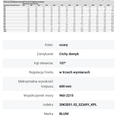
Kolor:
szary
Zamykanie
Cichy domyk
Kąt otwarcia:
107°
Regulacja frontu
w trzech wymiarach
Maksymalna wysokość
korpusu
600 mm
Współczynnik mocy
960-2215
Indeks
20K2E01.02_SZARY_KPL
Marka
BLUM