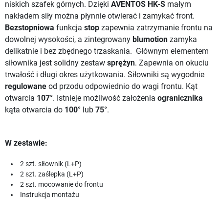
niskich szafek górnych. Dzięki
AVENTOS HK-S
małym
nakładem siły można płynnie otwierać i zamykać front.
Bezstopniowa
funkcja
stop
zapewnia zatrzymanie frontu na
dowolnej wysokości, a zintegrowany
blumotion
zamyka
delikatnie i bez zbędnego trzaskania. Głównym elementem
siłownika jest solidny zestaw
sprężyn
. Zapewnia on okuciu
trwałość i długi okres użytkowania. Siłowniki są wygodnie
regulowane
od przodu odpowiednio do wagi frontu. Kąt
otwarcia
107°
. Istnieje możliwość założenia
ogranicznika
kąta otwarcia do
100°
lub
75°
.
W zestawie:
2 szt. siłownik (L+P)
2 szt. zaślepka (L+P)
2 szt. mocowanie do frontu
Instrukcja montażu