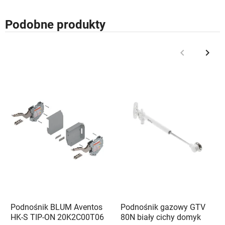
Podobne produkty
keyboard_arrow_left
keyboard_arrow_right
Poprzedni
Nast
Podnośnik BLUM Aventos
Podnośnik gazowy GTV
HK-S TIP-ON 20K2C00T06
80N biały cichy domyk