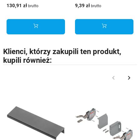
średni szary (L+P)
130,91 zł
9,39 zł
brutto
brutto
Klienci, którzy zakupili ten produkt,
kupili również:
keyboard_arrow_left
keyboard_arrow_right
Poprzedni
Nast