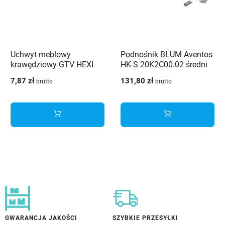
Uchwyt meblowy
Podnośnik BLUM Aventos
krawędziowy GTV HEXI
HK-S 20K2C00.02 średni
160 mm czarny
szary (L+P)
7,87 zł
131,80 zł
brutto
brutto
GWARANCJA JAKOŚCI
SZYBKIE PRZESYŁKI