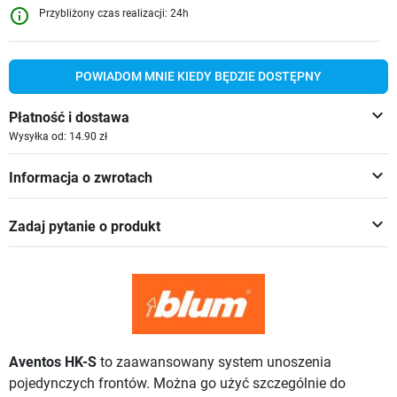
info_outline
Przybliżony czas realizacji: 24h
POWIADOM MNIE KIEDY BĘDZIE DOSTĘPNY
keyboard_arrow_down
Płatność i dostawa
Wysyłka od: 14.90 zł
keyboard_arrow_down
Informacja o zwrotach
keyboard_arrow_down
Zadaj pytanie o produkt
Aventos HK-S
to zaawansowany system unoszenia
pojedynczych frontów. Można go użyć szczególnie do