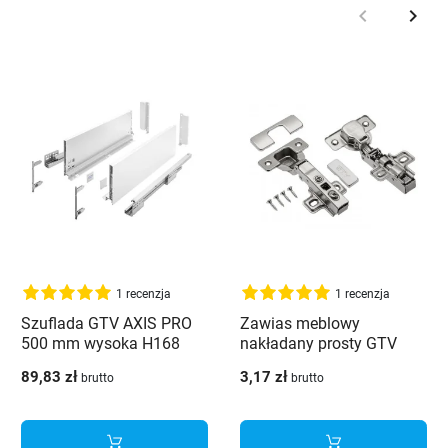
keyboard_arrow_left
keyboard_arrow_right
Poprzedni
Nast
1 recenzja
1 recenzja
Szuflada GTV AXIS PRO
Zawias meblowy
500 mm wysoka H168
nakładany prosty GTV
biały - PB-AXISPRO-
PRESTIGE
89,83 zł
3,17 zł
brutto
brutto
KPL500C1
samodomykający +
prowadnik CLIP