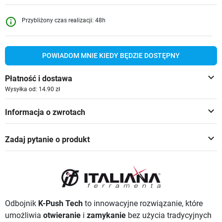
info_outline
Przybliżony czas realizacji: 48h
POWIADOM MNIE KIEDY BĘDZIE DOSTĘPNY
keyboard_arrow_down
Płatność i dostawa
Wysyłka od: 14.90 zł
keyboard_arrow_down
Informacja o zwrotach
keyboard_arrow_down
Zadaj pytanie o produkt
Odbojnik
K-Push Tech
to innowacyjne rozwiązanie, które
umożliwia
otwieranie
i
zamykanie
bez użycia tradycyjnych