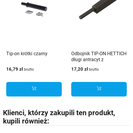
Tip-on krótki czarny
Odbojnik TIP-ON HETTICH
długi antracyt z
adapterem i gumką -
16,79 zł
17,20 zł
brutto
brutto
9375933
Klienci, którzy zakupili ten produkt,
kupili również: