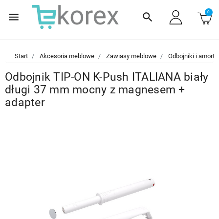
0
menu
search
Start
Akcesoria meblowe
Zawiasy meblowe
Odbojniki i amorty
Odbojnik TIP-ON K-Push ITALIANA biały
długi 37 mm mocny z magnesem +
adapter