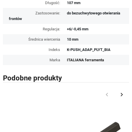
Długość:
107 mm
Zastosowanie:
do bezuchwytowego otwierania
frontów
Regulacja:
+6/-0,45 mm
Średnica wiercenia
10 mm
Indeks
K-PUSH_ADAP_PLYT_BIA
Marka
ITALIANA ferramenta
Podobne produkty
keyboard_arrow_left
keyboard_arrow_right
Poprzedni
Nast