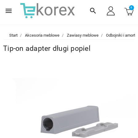
0
menu
search
Start
Akcesoria meblowe
Zawiasy meblowe
Odbojniki i amorty
Tip-on adapter długi popiel