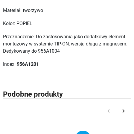
Materiał: tworzywo
Kolor: POPIEL
Przeznaczenie: Do zastosowania jako dodatkowy element
montażowy w systemie TIP-ON, wersja długa z magnesem.
Dedykowany do 956A1004
Index:
956A1201
Podobne produkty
keyboard_arrow_left
keyboard_arrow_right
Poprzedni
Nast