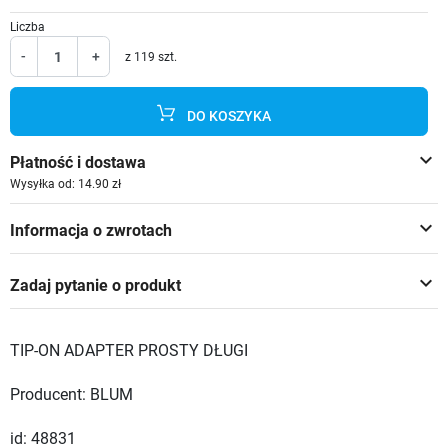
Liczba
-
+
z 119 szt.
DO KOSZYKA
keyboard_arrow_down
Płatność i dostawa
Wysyłka od: 14.90 zł
keyboard_arrow_down
Informacja o zwrotach
keyboard_arrow_down
Zadaj pytanie o produkt
TIP-ON ADAPTER PROSTY DŁUGI
Producent: BLUM
id: 48831