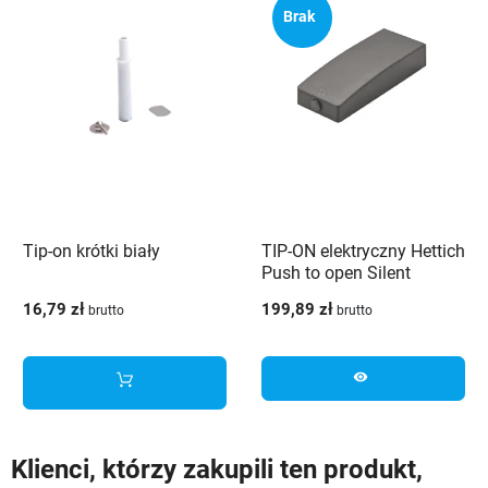
Brak
Tip-on krótki biały
TIP-ON elektryczny Hettich
Push to open Silent
antracyt
16,79 zł
199,89 zł
brutto
brutto
visibility
Klienci, którzy zakupili ten produkt,