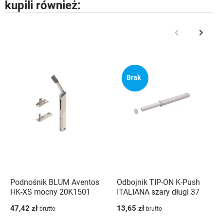
kupili również:
keyboard_arrow_left
keyboard_arrow_right
Poprzedni
Nast
Brak
Podnośnik BLUM Aventos
Odbojnik TIP-ON K-Push
HK-XS mocny 20K1501
ITALIANA szary długi 37
mm mocny z magnesem
47,42 zł
13,65 zł
brutto
brutto