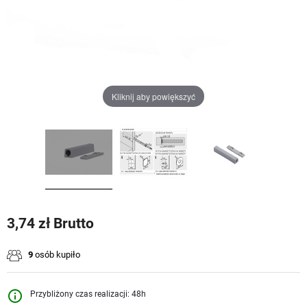
Kliknij aby powiększyć
3,74 zł Brutto
9
osób kupiło
info_outline
Przybliżony czas realizacji: 48h