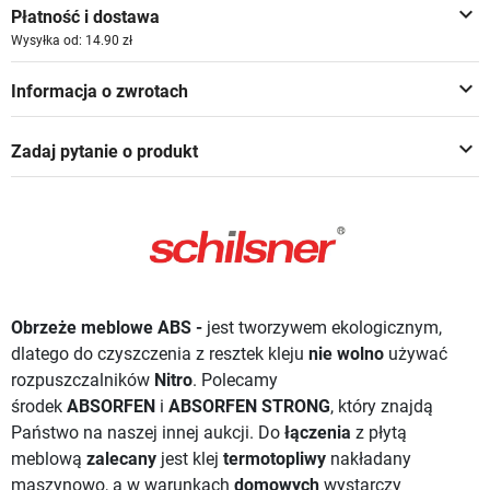
keyboard_arrow_down
Płatność i dostawa
Wysyłka od: 14.90 zł
keyboard_arrow_down
Informacja o zwrotach
keyboard_arrow_down
Zadaj pytanie o produkt
Obrzeże meblowe ABS -
jest tworzywem ekologicznym,
dlatego do czyszczenia z resztek kleju
nie wolno
używać
rozpuszczalników
Nitro
. Polecamy
środek
ABSORFEN
i
ABSORFEN STRONG
, który znajdą
Państwo na naszej innej aukcji.
Do
łączenia
z płytą
meblową
zalecany
jest klej
termotopliwy
nakładany
maszynowo, a w warunkach
domowych
wystarczy