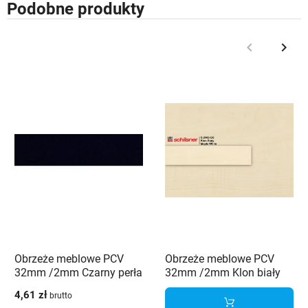
Podobne produkty
keyboard_arrow_left
keyboard_arrow_right
Poprzedni
Nast
Obrzeże meblowe PCV
Obrzeże meblowe PCV
32mm /2mm Czarny perła
32mm /2mm Klon biały
190 PE Schilsner
2460 BS Schilsner
4,61 zł
brutto