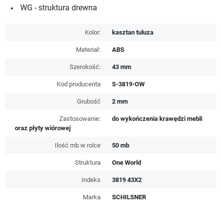
WG - struktura drewna
Kolor:
kasztan tuluza
Materiał:
ABS
Szerokość:
43 mm
Kod producenta
S-3819-OW
Grubość
2 mm
Zastosowanie:
do wykończenia krawędzi mebli
oraz płyty wiórowej
Ilość mb w rolce
50 mb
Struktura
One World
Indeks
3819 43X2
Marka
SCHILSNER