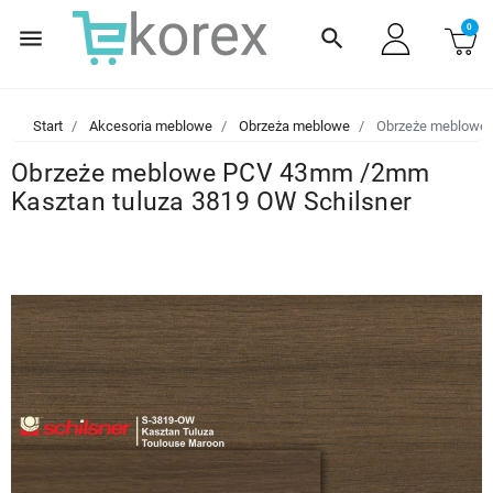
0
menu
search
Start
Akcesoria meblowe
Obrzeża meblowe
Obrzeże meblowe 
Obrzeże meblowe PCV 43mm /2mm
Kasztan tuluza 3819 OW Schilsner