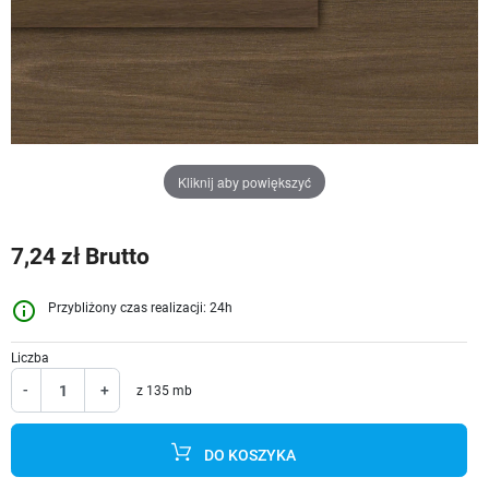
Kliknij aby powiększyć
7,24 zł Brutto
info_outline
Przybliżony czas realizacji: 24h
Liczba
-
+
z 135 mb
DO KOSZYKA