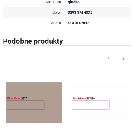
Struktura
gładka
Indeks
3293 SM 43X2
Marka
SCHILSNER
Podobne produkty
keyboard_arrow_left
keyboard_arrow_right
Poprzedni
Nast