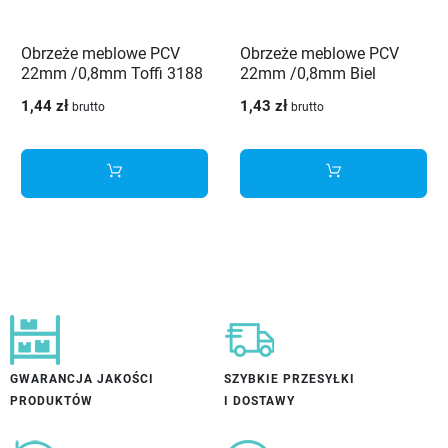
Obrzeże meblowe PCV
Obrzeże meblowe PCV
22mm /0,8mm Toffi 3188
22mm /0,8mm Biel
MT Schilsner
alpejska 8685 SM
1,44 zł
1,43 zł
brutto
brutto
Schilsner
GWARANCJA JAKOŚCI
SZYBKIE PRZESYŁKI
PRODUKTÓW
I DOSTAWY