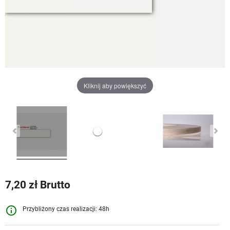
Kliknij aby powiększyć
7,20 zł Brutto
info_outline
Przybliżony czas realizacji: 48h