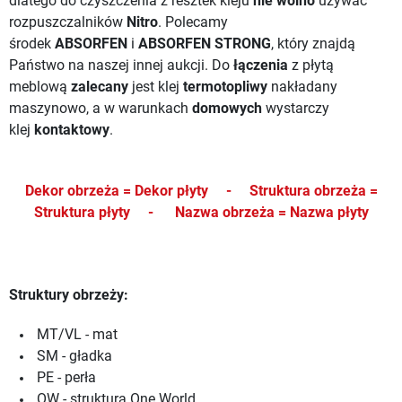
dlatego do czyszczenia z resztek kleju
nie wolno
używać
rozpuszczalników
Nitro
. Polecamy
środek
ABSORFEN
i
ABSORFEN STRONG
, który znajdą
Państwo na naszej innej aukcji.
Do
łączenia
z płytą
meblową
zalecany
jest klej
termotopliwy
nakładany
maszynowo, a w warunkach
domowych
wystarczy
klej
kontaktowy
.
Dekor obrzeża = Dekor płyty -
Struktura obrzeża =
Struktura płyty -
Nazwa obrzeża = Nazwa płyty
Struktury obrzeży:
MT/VL - mat
SM - gładka
PE - perła
OW - struktura One World