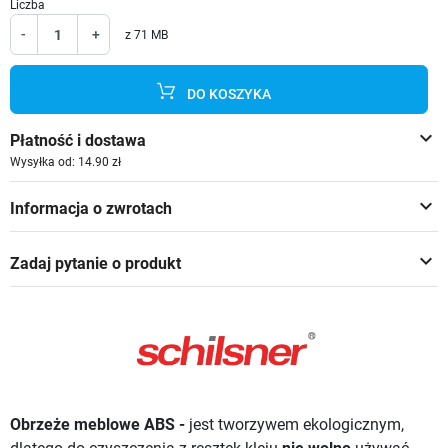
Liczba
-
+
z 71 MB
DO KOSZYKA
keyboard_arrow_down
Płatność i dostawa
Wysyłka od: 14.90 zł
keyboard_arrow_down
Informacja o zwrotach
keyboard_arrow_down
Zadaj pytanie o produkt
Obrzeże meblowe ABS -
jest tworzywem ekologicznym,