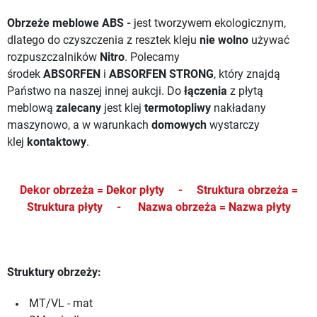
Obrzeże meblowe ABS -
jest tworzywem ekologicznym,
dlatego do czyszczenia z resztek kleju
nie wolno
używać
rozpuszczalników
Nitro
. Polecamy
środek
ABSORFEN
i
ABSORFEN STRONG
, który znajdą
Państwo na naszej innej aukcji.
Do
łączenia
z płytą
meblową
zalecany
jest klej
termotopliwy
nakładany
maszynowo, a w warunkach
domowych
wystarczy
klej
kontaktowy
.
Dekor obrzeża = Dekor płyty -
Struktura obrzeża =
Struktura płyty -
Nazwa obrzeża = Nazwa płyty
Struktury obrzeży:
MT/VL - mat