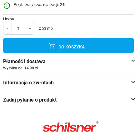
info_outline
Przybliżony czas realizacji: 24h
Liczba
-
+
z 53 mb
DO KOSZYKA
keyboard_arrow_down
Płatność i dostawa
Wysyłka od: 14.90 zł
keyboard_arrow_down
Informacja o zwrotach
keyboard_arrow_down
Zadaj pytanie o produkt