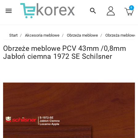
0
menu
search
Start
Akcesoria meblowe
Obrzeża meblowe
Obrzeża meblowe
Obrzeże meblowe PCV 43mm /0,8mm
Jabłoń ciemna 1972 SE Schilsner