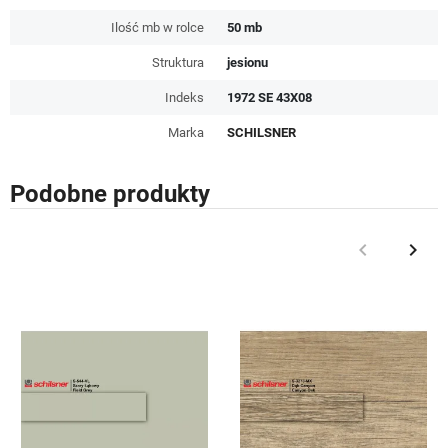
Ilość mb w rolce
50 mb
Struktura
jesionu
Indeks
1972 SE 43X08
Marka
SCHILSNER
Podobne produkty
keyboard_arrow_left
keyboard_arrow_right
Poprzedni
Nast