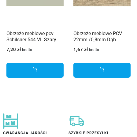
Obrzeże meblowe pcv
Obrzeże meblowe PCV
Schilsner 544 VL Szary
22mm /0,8mm Dąb
łąkowy 43X2
canyon 3273 MX
7,20 zł
1,67 zł
brutto
brutto
Schilsner
GWARANCJA JAKOŚCI
SZYBKIE PRZESYŁKI