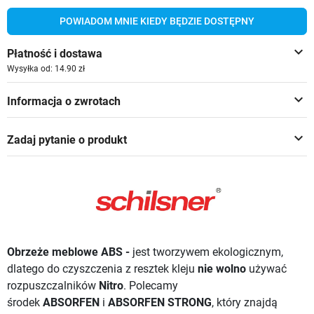
POWIADOM MNIE KIEDY BĘDZIE DOSTĘPNY
keyboard_arrow_down
Płatność i dostawa
Wysyłka od: 14.90 zł
keyboard_arrow_down
Informacja o zwrotach
keyboard_arrow_down
Zadaj pytanie o produkt
Obrzeże meblowe ABS -
jest tworzywem ekologicznym,
dlatego do czyszczenia z resztek kleju
nie wolno
używać
rozpuszczalników
Nitro
. Polecamy
środek
ABSORFEN
i
ABSORFEN STRONG
, który znajdą