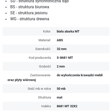
SD - struktura synchroniczna dąb
BS - struktura biurowa
SE - struktura jesionu
WG - struktura drewna
Kolor:
biała alaska MT
Materiał:
ABS
Szerokość:
32 mm
Kod producenta
S-8681-MT
Grubość
2 mm
Zastosowanie:
do wykończenia krawędzi mebli
oraz płyty wiórowej
Ilość mb w rolce
50 mb
Struktura
mat
Indeks
8681 MT 32X2