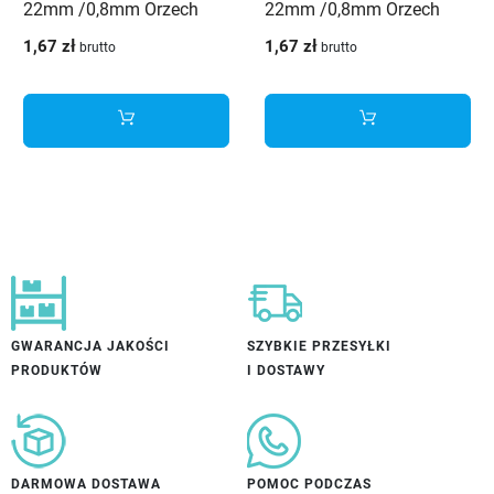
22mm /0,8mm Orzech
22mm /0,8mm Orzech
caravagio 9164 BS
ciemny 9450 OW
1,67 zł
1,67 zł
brutto
brutto
Schilsner
Schilsner
GWARANCJA JAKOŚCI
SZYBKIE PRZESYŁKI
PRODUKTÓW
I DOSTAWY
DARMOWA DOSTAWA
POMOC PODCZAS