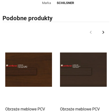
Marka
SCHILSNER
Podobne produkty
keyboard_arrow_left
keyboard_arrow_right
Poprzedni
Nast
Obrzeże meblowe PCV
Obrzeże meblowe PCV