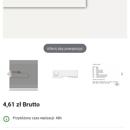
Kliknij aby powiększyć
4,61 zł Brutto
info_outline
Przybliżony czas realizacji: 48h