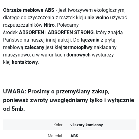
Obrzeże meblowe ABS -
jest tworzywem ekologicznym,
dlatego do czyszczenia z resztek kleju
nie wolno
używać
rozpuszczalników
Nitro
. Polecamy
środek
ABSORFEN
i
ABSORFEN STRONG
, który znajdą
Państwo na naszej innej aukcji.
Do
łączenia
z płytą
meblową
zalecany
jest klej
termotopliwy
nakładany
maszynowo, a w warunkach
domowych
wystarczy
klej
kontaktowy
.
UWAGA: Prosimy o przemyślany zakup,
ponieważ zwroty uwzględniamy tylko i wyłącznie
od 5mb.
Kolor:
vl szary kamienny
Materiał:
ABS