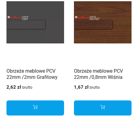
Obrzeże meblowe PCV
Obrzeże meblowe PCV
22mm /2mm Grafitowy
22mm /0,8mm Wiśnia
3114 PE Schilsner
antyczna 2360 BS
2,62 zł
1,67 zł
brutto
brutto
Schilsner