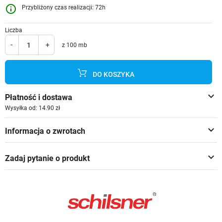
info_outline
Przybliżony czas realizacji: 72h
Liczba
-
+
z 100 mb
DO KOSZYKA
keyboard_arrow_down
Płatność i dostawa
Wysyłka od: 14.90 zł
keyboard_arrow_down
Informacja o zwrotach
keyboard_arrow_down
Zadaj pytanie o produkt