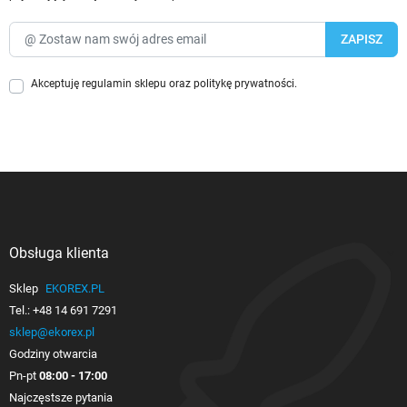
Akceptuję
regulamin sklepu
oraz
politykę prywatności
.
Obsługa klienta

Sklep
EKOREX.PL
Tel.:
+48 14 691 7291
sklep@ekorex.pl
Godziny otwarcia
Pn-pt
08:00 - 17:00
Najczęstsze pytania