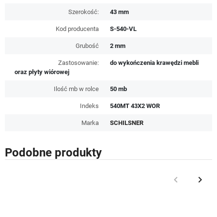
Szerokość:
43 mm
Kod producenta
S-540-VL
Grubość
2 mm
Zastosowanie:
do wykończenia krawędzi mebli
oraz płyty wiórowej
Ilość mb w rolce
50 mb
Indeks
540MT 43X2 WOR
Marka
SCHILSNER
Podobne produkty
keyboard_arrow_left
keyboard_arrow_right
Poprzedni
Nast