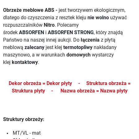
Obrzeże meblowe ABS -
jest tworzywem ekologicznym,
dlatego do czyszczenia z resztek kleju
nie wolno
używać
rozpuszczalników
Nitro
. Polecamy
środek
ABSORFEN
i
ABSORFEN STRONG
, który znajdą
Państwo na naszej innej aukcji.
Do
łączenia
z płytą
meblową
zalecany
jest klej
termotopliwy
nakładany
maszynowo, a w warunkach
domowych
wystarczy
klej
kontaktowy
.
Dekor obrzeża = Dekor płyty -
Struktura obrzeża =
Struktura płyty -
Nazwa obrzeża = Nazwa płyty
Struktury obrzeży:
MT/VL - mat