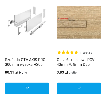
1 recenzja
Szuflada GTV AXIS PRO
Obrzeże meblowe PCV
300 mm wysoka H200
43mm /0,8mm Dąb
biały - PB-AXISPRO-
sonoma 3025 OW
80,39 zł
3,83 zł
brutto
brutto
KPL300D1
Schilsner