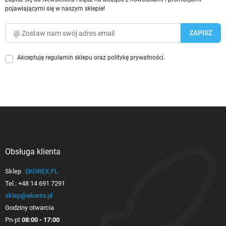
pojawiającymi się w naszym sklepie!
Akceptuję
regulamin sklepu
oraz
politykę prywatności
.
Obsługa klienta

Sklep
EKOREX.PL
Tel.:
+48 14 691 7291
sklep@ekorex.pl
Godziny otwarcia
Pn-pt
08:00 - 17:00