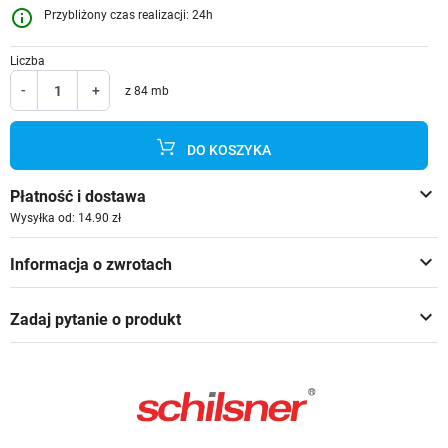
info_outline
Przybliżony czas realizacji: 24h
Liczba
-
+
z 84 mb
DO KOSZYKA
keyboard_arrow_down
Płatność i dostawa
Wysyłka od: 14.90 zł
keyboard_arrow_down
Informacja o zwrotach
keyboard_arrow_down
Zadaj pytanie o produkt