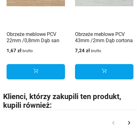
Obrzeże meblowe PCV
Obrzeże meblowe PCV
22mm /0,8mm Dąb san
43mm /2mm Dąb cortona
marino 3349 MX Schilsner
3275 MX Schilsner
1,67 zł
7,24 zł
brutto
brutto
Klienci, którzy zakupili ten produkt,
kupili również:
keyboard_arrow_left
keyboard_arrow_right
Poprzedni
Nast