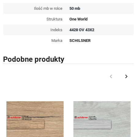
Ilość mb w rolce
50 mb
Struktura
One World
Indeks
4428 OV 43X2
Marka
SCHILSNER
Podobne produkty
keyboard_arrow_left
keyboard_arrow_right
Poprzedni
Nast