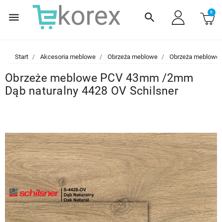
0
menu
search
Start
Akcesoria meblowe
Obrzeża meblowe
Obrzeża meblowe
Obrzeże meblowe PCV 43mm /2mm
Dąb naturalny 4428 OV Schilsner