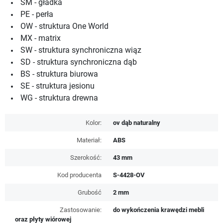
SM - gładka
PE - perła
OW - struktura One World
MX - matrix
SW - struktura synchroniczna wiąz
SD - struktura synchroniczna dąb
BS - struktura biurowa
SE - struktura jesionu
WG - struktura drewna
Kolor:
ov dąb naturalny
Materiał:
ABS
Szerokość:
43 mm
Kod producenta
S-4428-OV
Grubość
2 mm
Zastosowanie:
do wykończenia krawędzi mebli
oraz płyty wiórowej