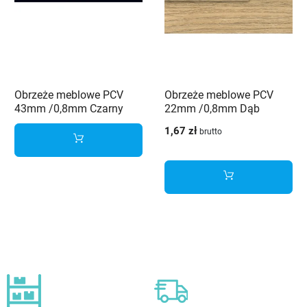
Obrzeże meblowe PCV
Obrzeże meblowe PCV
43mm /0,8mm Czarny
22mm /0,8mm Dąb
190 SE Schilsner
brunico 3264 MX
1,67 zł
brutto
Schilsner