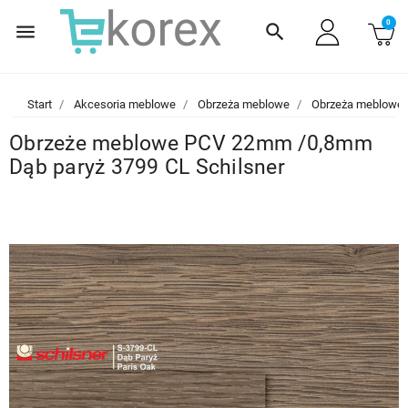
0
menu
search
Start
Akcesoria meblowe
Obrzeża meblowe
Obrzeża meblowe
Obrzeże meblowe PCV 22mm /0,8mm
Dąb paryż 3799 CL Schilsner