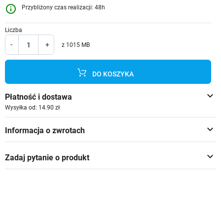
info_outline
Przybliżony czas realizacji: 48h
Liczba
-
+
z 1015 MB
DO KOSZYKA
keyboard_arrow_down
Płatność i dostawa
Wysyłka od: 14.90 zł
keyboard_arrow_down
Informacja o zwrotach
keyboard_arrow_down
Zadaj pytanie o produkt