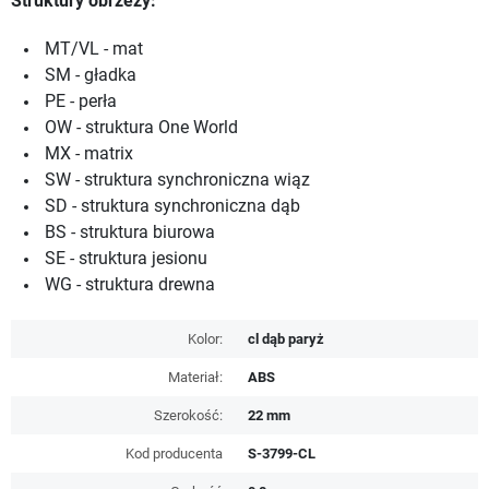
Struktury obrzeży:
MT/VL - mat
SM - gładka
PE - perła
OW - struktura One World
MX - matrix
SW - struktura synchroniczna wiąz
SD - struktura synchroniczna dąb
BS - struktura biurowa
SE - struktura jesionu
WG - struktura drewna
Kolor:
cl dąb paryż
Materiał:
ABS
Szerokość:
22 mm
Kod producenta
S-3799-CL