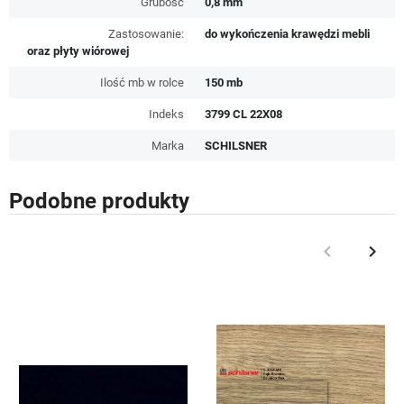
Grubość
0,8 mm
Zastosowanie:
do wykończenia krawędzi mebli
oraz płyty wiórowej
Ilość mb w rolce
150 mb
Indeks
3799 CL 22X08
Marka
SCHILSNER
Podobne produkty
keyboard_arrow_left
keyboard_arrow_right
Poprzedni
Nast