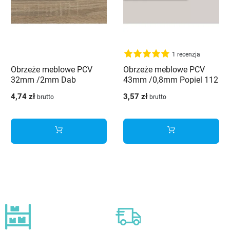
1 recenzja
Obrzeże meblowe PCV
Obrzeże meblowe PCV
32mm /2mm Dab
43mm /0,8mm Popiel 112
sonoma tabac 5194 MX
PE Schilsner
4,74 zł
3,57 zł
brutto
brutto
Schilsner