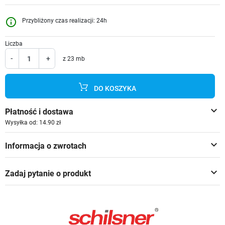
info_outline
Przybliżony czas realizacji: 24h
Liczba
-
+
z 23 mb
DO KOSZYKA
keyboard_arrow_down
Płatność i dostawa
Wysyłka od: 14.90 zł
keyboard_arrow_down
Informacja o zwrotach
keyboard_arrow_down
Zadaj pytanie o produkt