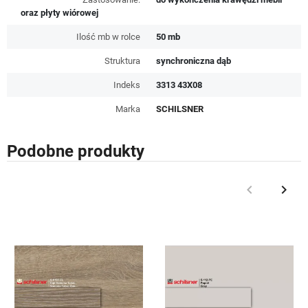
oraz płyty wiórowej
Ilość mb w rolce
50 mb
Struktura
synchroniczna dąb
Indeks
3313 43X08
Marka
SCHILSNER
Podobne produkty
keyboard_arrow_left
keyboard_arrow_right
Poprzedni
Nast