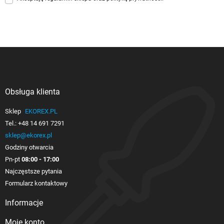
Obsługa klienta

Sklep
EKOREX.PL
Tel.:
+48 14 691 7291
sklep@ekorex.pl
Godziny otwarcia
Pn-pt
08:00 - 17:00
Najczęstsze pytania
Formularz kontaktowy
Informacje

Moje konto
