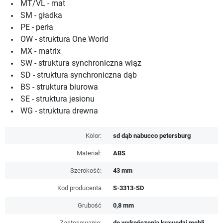
MT/VL - mat
SM - gładka
PE - perła
OW - struktura One World
MX - matrix
SW - struktura synchroniczna wiąz
SD - struktura synchroniczna dąb
BS - struktura biurowa
SE - struktura jesionu
WG - struktura drewna
Kolor:
sd dąb nabucco petersburg
Materiał:
ABS
Szerokość:
43 mm
Kod producenta
S-3313-SD
Grubość
0,8 mm
Zastosowanie:
do wykończenia krawędzi mebli