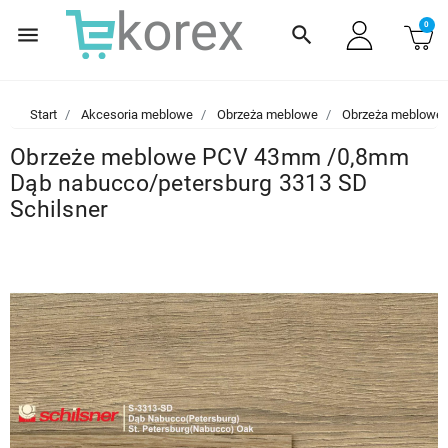
0
menu
search
Start
Akcesoria meblowe
Obrzeża meblowe
Obrzeża meblowe
Obrzeże meblowe PCV 43mm /0,8mm
Dąb nabucco/petersburg 3313 SD
Schilsner