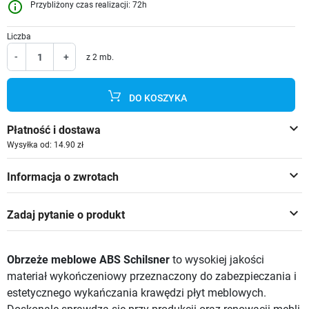
info_outline
Przybliżony czas realizacji: 72h
Liczba
-
+
z 2 mb.
DO KOSZYKA
keyboard_arrow_down
Płatność i dostawa
Wysyłka od: 14.90 zł
keyboard_arrow_down
Informacja o zwrotach
keyboard_arrow_down
Zadaj pytanie o produkt
Obrzeże meblowe ABS Schilsner
to wysokiej jakości
materiał wykończeniowy przeznaczony do zabezpieczania i
estetycznego wykańczania krawędzi płyt meblowych.