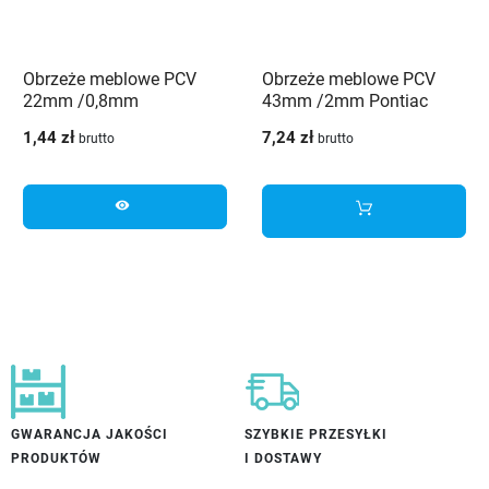
Obrzeże meblowe PCV
Obrzeże meblowe PCV
22mm /0,8mm
43mm /2mm Pontiac
Musztardowy 3986 VL
czarny 4423 OV Schilsner
1,44 zł
7,24 zł
brutto
brutto
Schilsner
visibility
GWARANCJA JAKOŚCI
SZYBKIE PRZESYŁKI
PRODUKTÓW
I DOSTAWY