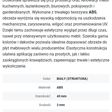
Doskonale sprawdza się przy produkcji oraz renowacji mebli
kuchennych, łazienkowych, biurowych, pokojowych i
garderobianych.
Wykonane z trwałego tworzywa
ABS
,
obrzeże wyróżnia się wysoką odpornością na uszkodzenia
mechaniczne, zarysowania, wilgoć oraz promieniowanie UV.
Dzięki temu zachowuje estetyczny wygląd przez długi czas,
nawet przy intensywnym użytkowaniu mebli. Szeroka gama
kolorów i dekorów pozwala idealnie dopasować obrzeże do
płyt meblowych wielu producentów. Elastyczna konstrukcja
ułatwia aplikację zarówno na prostych, jak i lekko
zaokrąglonych krawędziach, zapewniając trwałe i estetyczne
wykończenie.
Kolor:
BIAŁY (STRUKTURA)
Materiał:
ABS
Szerokość:
43 mm
Grubość
2 mm