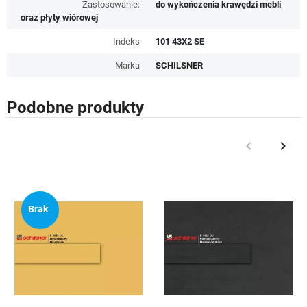
Zastosowanie:
do wykończenia krawędzi mebli
oraz płyty wiórowej
Indeks
101 43X2 SE
Marka
SCHILSNER
Podobne produkty
keyboard_arrow_left
keyboard_arrow_right
Poprzedni
Nast
Brak