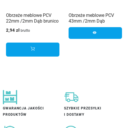
Obrzeże meblowe PCV
Obrzeże meblowe PCV
22mm /2mm Dąb brunico
43mm /2mm Dąb
3264 MX Schilsner
naturalny ciemny 4429 OV
2,94 zł
brutto
Schilsner
visibility
GWARANCJA JAKOŚCI
SZYBKIE PRZESYŁKI
PRODUKTÓW
I DOSTAWY