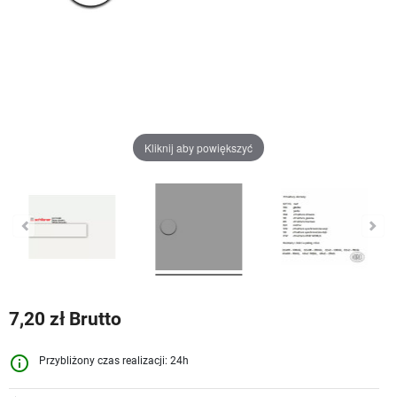
Kliknij aby powiększyć
7,20 zł Brutto
info_outline
Przybliżony czas realizacji: 24h