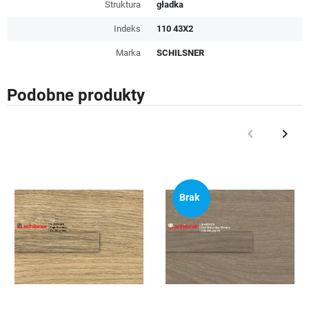
Struktura
gładka
Indeks
110 43X2
Marka
SCHILSNER
Podobne produkty
keyboard_arrow_left
keyboard_arrow_right
Poprzedni
Nast
Brak