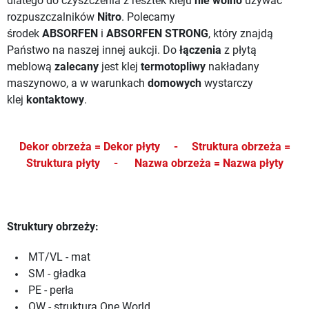
dlatego do czyszczenia z resztek kleju
nie wolno
używać
rozpuszczalników
Nitro
. Polecamy
środek
ABSORFEN
i
ABSORFEN STRONG
, który znajdą
Państwo na naszej innej aukcji.
Do
łączenia
z płytą
meblową
zalecany
jest klej
termotopliwy
nakładany
maszynowo, a w warunkach
domowych
wystarczy
klej
kontaktowy
.
Dekor obrzeża = Dekor płyty -
Struktura obrzeża =
Struktura płyty -
Nazwa obrzeża = Nazwa płyty
Struktury obrzeży:
MT/VL - mat
SM - gładka
PE - perła
OW - struktura One World