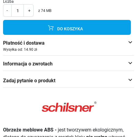
Liczba
-
+
z 74 MB
DO KOSZYKA
keyboard_arrow_down
Płatność i dostawa
Wysyłka od: 14.90 zł
keyboard_arrow_down
Informacja o zwrotach
keyboard_arrow_down
Zadaj pytanie o produkt
Obrzeże meblowe ABS -
jest tworzywem ekologicznym,