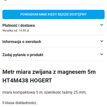
POWIADOM MNIE KIEDY BĘDZIE DOSTĘPNY
keyboard_arrow_down
Płatność i dostawa
Wysyłka od: 14.90 zł
keyboard_arrow_down
Informacja o zwrotach
keyboard_arrow_down
Zadaj pytanie o produkt
Metr miara zwijana z magnesem 5m
HT4M438 HOGERT
miara kompaktowa 5 m, szerokość taśmy 25 mm;
II klasa dokładności;