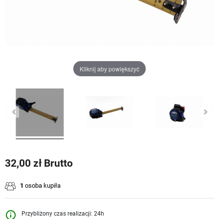
Kliknij aby powiększyć
32,00 zł Brutto
1
osoba kupiła
info_outline
Przybliżony czas realizacji: 24h