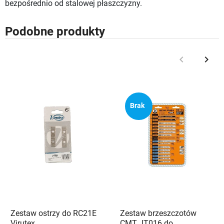
bezpośrednio od stalowej płaszczyzny.
Podobne produkty
keyboard_arrow_left
keyboard_arrow_right
Poprzedni
Nast
Brak
Zestaw ostrzy do RC21E
Zestaw brzeszczotów
Virutex
CMT JT016 do